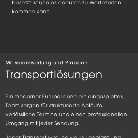
besetzt ist und es dadurch zu Wartezeiten
kommen kann.
Mit Verantwortung und Präzision
Transportlösungen
Ein moderner Fuhrpark und ein eingespieltes
Team sorgen für strukturierte Abläufe,
verlässliche Termine und einen professionellen
Umgang mit jeder Sendung.
Wir verwenden Cookies
Wir nutzen Cookies auf unserer Website. Einige von
Jeder Transport wird individuell geplant und