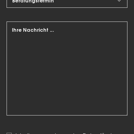
Marketing-Cookies werden von Drittanbietern oder
Publishern verwendet, um personalisierte Werbung
anzuzeigen. Sie tun dies, indem sie Besucher über Websites
hinweg verfolgen.
Cookie-Informationen anzeigen
Datenschutzerklärung
Impressum