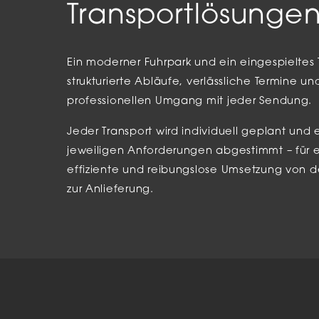
verar
Transportlösunge
Inha
die V
Hier 
Ihre 
Ein moderner Fuhrpark und ein eingespieltes
Info
strukturierte Abläufe, verlässliche Termine u
Al
professionellen Umgang mit jeder Sendung.
Jeder Transport wird individuell geplant und 
Ei
jeweiligen Anforderungen abgestimmt – für e
Daten
effiziente und reibungslose Umsetzung von d
Ess
zur Anlieferung.
Esse
einw
Sta
Stat
vers