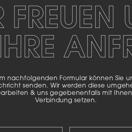
R FREUEN 
keting (1)
eting-Cookies werden von Drittanbietern oder Publishern verwendet, um
onalisierte Werbung anzuzeigen. Sie tun dies, indem sie Besucher über Web
IHRE AN
eg verfolgen.
Cookie-Informationen anzeigen
Datenschutzerklärung
Imp
m nachfolgenden Formular können Sie u
chricht senden. Wir werden diese umgeh
arbeiten & uns gegebenenfalls mit Ihnen
Verbindung setzen.