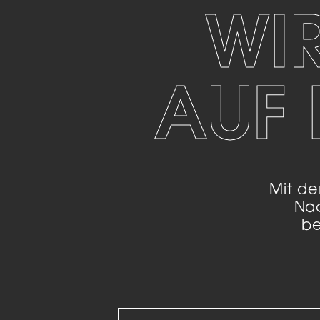
WI
Mar
Mark
pers
AUF 
hinw
Mit de
Na
be