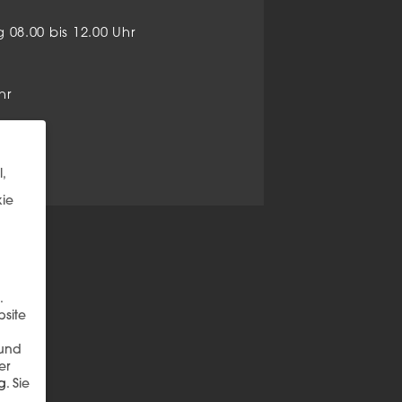
08.00 bis 12.00 Uhr
hr
,
kie
.
bsite
 und
er
g
.
Sie