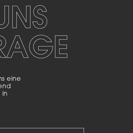
UNS
Marketing
sites
FRAGE
ressum
ns eine
end
 in