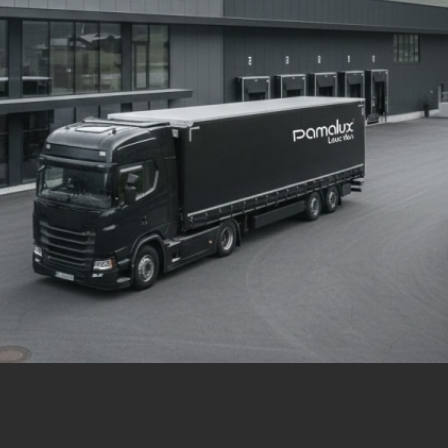
 und
er
g
.
nen
len.
Zurück
Statistiken
ns zu