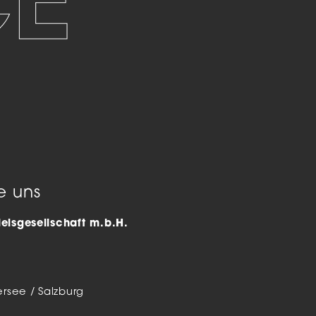
leuchten
Referenzen
&
uchten
Aktuelles &
uchten
Events
euchten
ensysteme
leuchten
r
e uns
lsgesellschaft m.b.H.
rsee / Salzburg