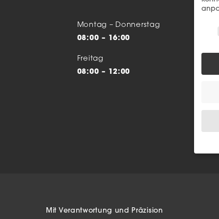
anpa
Wir 
Montag – Donnerstag
08:00 – 16:00
Freitag
08:00 – 12:00
Wenn 
Dien
Erlau
Wir 
Einig
Mit Verantwortung und Präzision
und I