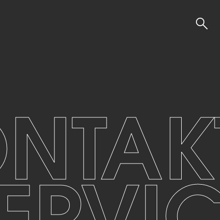
Unternehmen
Leistun
Über uns
Lampensc
Team
Lichtplanu
NTAK
Produktion
Lichtbere
Schauraum
Akustik
Nachhaltigkeit
Diffusoren
Kontakt & Anfahrt
UGR
Karriere
HCL
ERVI
Lehre
Produk
Hängel