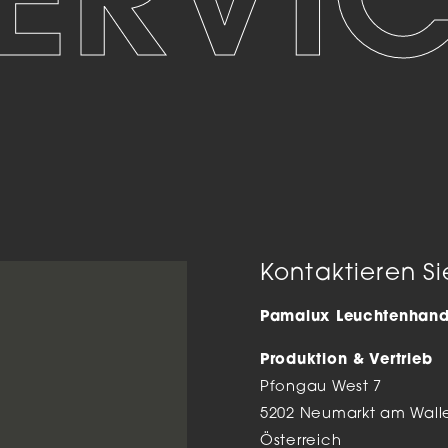
Decken
Tisch- 
Stehle
Wandle
Außenl
LED
Schien
Einbau
Zubehö
Kontaktieren Si
Pamalux Leuchtenhande
Produktion & Vertrieb
Pfongau West 7
5202 Neumarkt am Walle
Österreich