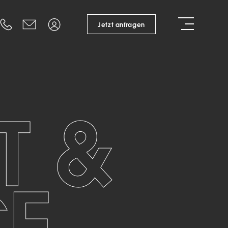
Suche
+43 6216 20 802 0
office@pamalux.at
Login
Jetzt anfragen
gen
Kataloge
Design Service
hirme
ng
Förderungen
T &
chnung
Branchenlösungen
Gastronomie
Hotellerie
CE
Bürogebäude
te
Öffent­licher Raum
Privater Raum
euchten
Wohnbau