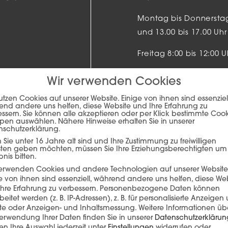
Montag bis Donnerstag 
und 13.00 bis 17.00 Uhr
Freitag 8:00 bis 12:00 U
Wir verwenden Cookies
utzen Cookies auf unserer Website. Einige von ihnen sind essenziell
nd andere uns helfen, diese Website und Ihre Erfahrung zu
ssern. Sie können alle akzeptieren oder per Klick bestimmte Coo
pen auswählen. Nähere Hinweise erhalten Sie in unserer
nschutzerklärung.
Sie unter 16 Jahre alt sind und Ihre Zustimmung zu freiwilligen
sten geben möchten, müssen Sie Ihre Erziehungsberechtigten um
bnis bitten.
verwenden Cookies und andere Technologien auf unserer Website
e von ihnen sind essenziell, während andere uns helfen, diese We
hre Erfahrung zu verbessern.
Personenbezogene Daten können
u West 7
beitet werden (z. B. IP-Adressen), z. B. für personalisierte Anzeigen
lte oder Anzeigen- und Inhaltsmessung.
Weitere Informationen üb
NG /-ANLIEFERUNG
erwendung Ihrer Daten finden Sie in unserer
Datenschutzerklärun
n Ihre Auswahl jederzeit unter
Einstellungen
widerrufen oder