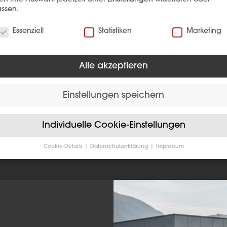
ssen.
Pausenzeiten*
verwenden Cookies
*Bit
Essenziell
Statistiken
Marketing
War
Montag – Freitag
nich
09:45 – 10:00
Alle akzeptieren
War
Montag – Donnertag
12:00 – 12:30
Einstellungen speichern
Individuelle Cookie-Einstellungen
Cookie-Details
Datenschutzerklärung
Impressum
Datenschutzeinstellungen
Sie unter 16 Jahre alt sind und Ihre Zustimmung zu freiwilligen
sten geben möchten, müssen Sie Ihre Erziehungsberechtigten um
bnis bitten.
verwenden Cookies und andere Technologien auf unserer Website
e von ihnen sind essenziell, während andere uns helfen, diese We
hre Erfahrung zu verbessern.
Personenbezogene Daten können