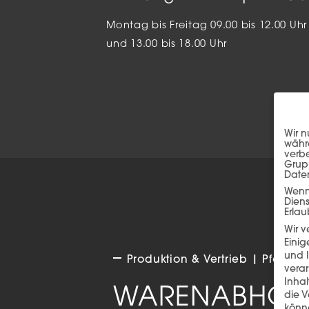
Montag bis Freitag 09.00 bis 12.00 Uhr
und 13.00 bis 18.00 Uhr
Wir n
währe
verbe
Grup
Date
Wenn 
Dien
Erlau
Wir 
Einig
und I
Produktion & Vertrieb | Pfonga
verar
Inha
WARENABHOLU
die V
könne