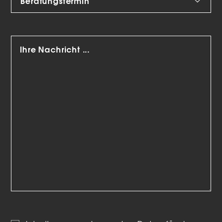
Marketing-Cookies werden von Drittanbietern oder
Publishern verwendet, um personalisierte Werbung
anzuzeigen. Sie tun dies, indem sie Besucher über Websites
hinweg verfolgen.
Cookie-Informationen anzeigen
Datenschutzerklärung
Impressum