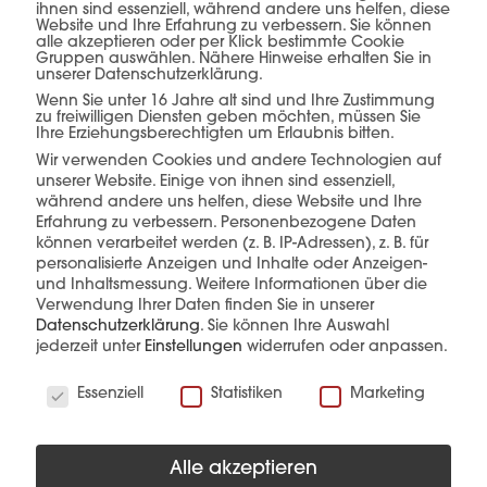
ihnen sind essenziell, während andere uns helfen, diese
Website und Ihre Erfahrung zu verbessern. Sie können
exakt auf die jeweiligen Anforderungen
alle akzeptieren oder per Klick bestimmte Cookie
Gruppen auswählen. Nähere Hinweise erhalten Sie in
abgestimmt – für eine sichere, effiziente und
unserer Datenschutzerklärung.
reibungslose Umsetzung von der Abholung bis
Wenn Sie unter 16 Jahre alt sind und Ihre Zustimmung
zu freiwilligen Diensten geben möchten, müssen Sie
zur Anlieferung.
Ihre Erziehungsberechtigten um Erlaubnis bitten.
Wir verwenden Cookies und andere Technologien auf
unserer Website. Einige von ihnen sind essenziell,
während andere uns helfen, diese Website und Ihre
Erfahrung zu verbessern.
Personenbezogene Daten
können verarbeitet werden (z. B. IP-Adressen), z. B. für
personalisierte Anzeigen und Inhalte oder Anzeigen-
und Inhaltsmessung.
Weitere Informationen über die
Verwendung Ihrer Daten finden Sie in unserer
Datenschutzerklärung
.
Sie können Ihre Auswahl
jederzeit unter
Einstellungen
widerrufen oder anpassen.
Wir verwenden Cookies
Essenziell
Statistiken
Marketing
Alle akzeptieren