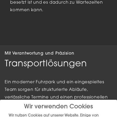
besetzt ist und es dadurch zu Wartezeiten
kommen kann.
Mit Verantwortung und Präzision
Transportlösungen
Ein moderner Fuhrpark und ein eingespieltes
Team sorgen für strukturierte Abläufe,
verlässliche Termine und einen professionellen
Umgang mit jeder Sendung.
Wir verwenden Cookies
Wir nutzen Cookies auf unserer Website. Einige von
Jeder Transport wird individuell geplant und