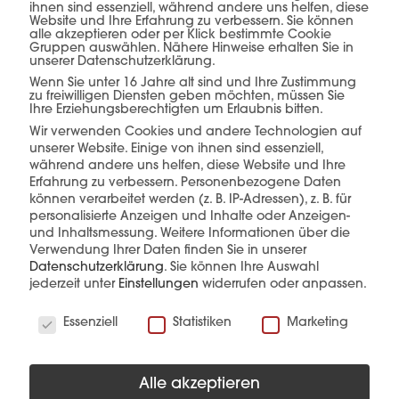
ihnen sind essenziell, während andere uns helfen, diese
Website und Ihre Erfahrung zu verbessern. Sie können
exakt auf die jeweiligen Anforderungen
alle akzeptieren oder per Klick bestimmte Cookie
Gruppen auswählen. Nähere Hinweise erhalten Sie in
abgestimmt – für eine sichere, effiziente und
unserer Datenschutzerklärung.
reibungslose Umsetzung von der Abholung bis
Wenn Sie unter 16 Jahre alt sind und Ihre Zustimmung
zu freiwilligen Diensten geben möchten, müssen Sie
zur Anlieferung.
Ihre Erziehungsberechtigten um Erlaubnis bitten.
Wir verwenden Cookies und andere Technologien auf
unserer Website. Einige von ihnen sind essenziell,
während andere uns helfen, diese Website und Ihre
Erfahrung zu verbessern.
Personenbezogene Daten
können verarbeitet werden (z. B. IP-Adressen), z. B. für
personalisierte Anzeigen und Inhalte oder Anzeigen-
und Inhaltsmessung.
Weitere Informationen über die
Verwendung Ihrer Daten finden Sie in unserer
Datenschutzerklärung
.
Sie können Ihre Auswahl
jederzeit unter
Einstellungen
widerrufen oder anpassen.
Wir verwenden Cookies
Essenziell
Statistiken
Marketing
Alle akzeptieren