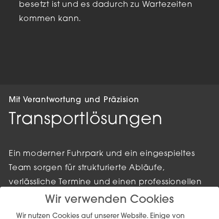
besetzt ist und es dadurch zu Wartezeiten
kommen kann.
Mit Verantwortung und Präzision
Transportlösungen
Ein moderner Fuhrpark und ein eingespieltes
Team sorgen für strukturierte Abläufe,
verlässliche Termine und einen professionellen
Umgang mit jeder Sendung.
Wir verwenden Cookies
Wir nutzen Cookies auf unserer Website. Einige von
Jeder Transport wird individuell geplant und