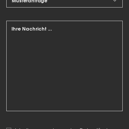
Marketing-Cookies werden von Drittanbietern oder
Publishern verwendet, um personalisierte Werbung
anzuzeigen. Sie tun dies, indem sie Besucher über Websites
hinweg verfolgen.
Cookie-Informationen anzeigen
Datenschutzerklärung
Impressum