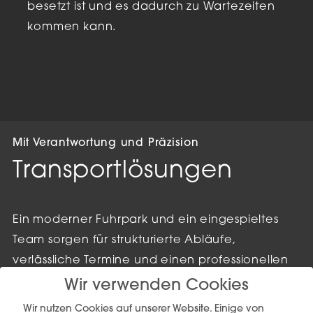
besetzt ist und es dadurch zu Wartezeiten
kommen kann.
Mit Verantwortung und Präzision
Transportlösungen
Ein moderner Fuhrpark und ein eingespieltes
Team sorgen für strukturierte Abläufe,
verlässliche Termine und einen professionellen
Umgang mit jeder Sendung.
Wir verwenden Cookies
Wir nutzen Cookies auf unserer Website. Einige von
Jeder Transport wird individuell geplant und