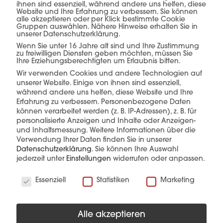
ihnen sind essenziell, während andere uns helfen, diese
Website und Ihre Erfahrung zu verbessern. Sie können
exakt auf die jeweiligen Anforderungen
alle akzeptieren oder per Klick bestimmte Cookie
Gruppen auswählen. Nähere Hinweise erhalten Sie in
abgestimmt – für eine sichere, effiziente und
unserer Datenschutzerklärung.
reibungslose Umsetzung von der Abholung bis
Wenn Sie unter 16 Jahre alt sind und Ihre Zustimmung
zu freiwilligen Diensten geben möchten, müssen Sie
zur Anlieferung.
Ihre Erziehungsberechtigten um Erlaubnis bitten.
Wir verwenden Cookies und andere Technologien auf
unserer Website. Einige von ihnen sind essenziell,
während andere uns helfen, diese Website und Ihre
Erfahrung zu verbessern.
Personenbezogene Daten
können verarbeitet werden (z. B. IP-Adressen), z. B. für
personalisierte Anzeigen und Inhalte oder Anzeigen-
und Inhaltsmessung.
Weitere Informationen über die
Verwendung Ihrer Daten finden Sie in unserer
Datenschutzerklärung
.
Sie können Ihre Auswahl
jederzeit unter
Einstellungen
widerrufen oder anpassen.
Wir verwenden Cookies
Essenziell
Statistiken
Marketing
Alle akzeptieren