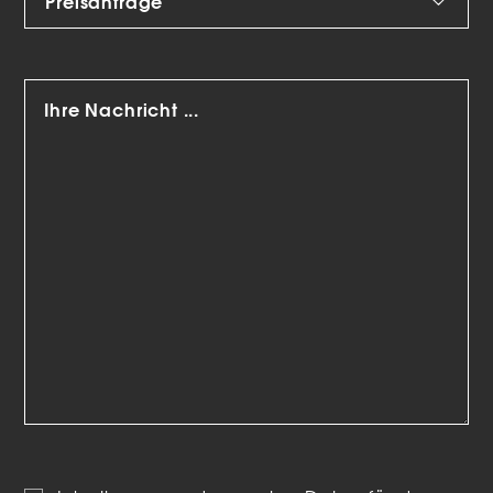
Marketing-Cookies werden von Drittanbietern oder
Publishern verwendet, um personalisierte Werbung
anzuzeigen. Sie tun dies, indem sie Besucher über Websites
hinweg verfolgen.
Cookie-Informationen anzeigen
Datenschutzerklärung
Impressum