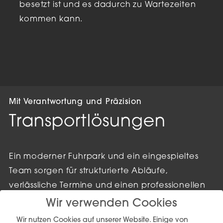
besetzt ist und es dadurch zu Wartezeiten
kommen kann.
Mit Verantwortung und Präzision
Transportlösungen
Ein moderner Fuhrpark und ein eingespieltes
Team sorgen für strukturierte Abläufe,
verlässliche Termine und einen professionellen
Umgang mit jeder Sendung.
Wir verwenden Cookies
Wir nutzen Cookies auf unserer Website. Einige von
Jeder Transport wird individuell geplant und