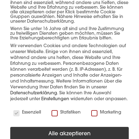
ihnen sind essenziell, während andere uns helfen, diese
Website und Ihre Erfahrung zu verbessern. Sie können
exakt auf die jeweiligen Anforderungen
alle akzeptieren oder per Klick bestimmte Cookie
Gruppen auswählen. Nähere Hinweise erhalten Sie in
abgestimmt – für eine sichere, effiziente und
unserer Datenschutzerklärung.
reibungslose Umsetzung von der Abholung bis
Wenn Sie unter 16 Jahre alt sind und Ihre Zustimmung
zu freiwilligen Diensten geben möchten, müssen Sie
zur Anlieferung.
Ihre Erziehungsberechtigten um Erlaubnis bitten.
Wir verwenden Cookies und andere Technologien auf
unserer Website. Einige von ihnen sind essenziell,
während andere uns helfen, diese Website und Ihre
Erfahrung zu verbessern.
Personenbezogene Daten
können verarbeitet werden (z. B. IP-Adressen), z. B. für
personalisierte Anzeigen und Inhalte oder Anzeigen-
und Inhaltsmessung.
Weitere Informationen über die
Verwendung Ihrer Daten finden Sie in unserer
Datenschutzerklärung
.
Sie können Ihre Auswahl
jederzeit unter
Einstellungen
widerrufen oder anpassen.
Wir verwenden Cookies
Essenziell
Statistiken
Marketing
Alle akzeptieren