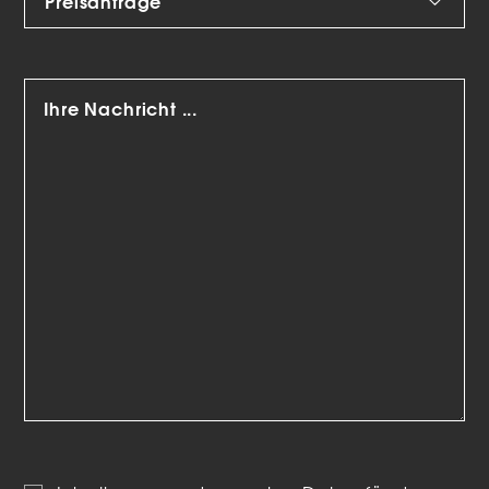
Marketing-Cookies werden von Drittanbietern oder
Publishern verwendet, um personalisierte Werbung
anzuzeigen. Sie tun dies, indem sie Besucher über Websites
hinweg verfolgen.
Cookie-Informationen anzeigen
Datenschutzerklärung
Impressum