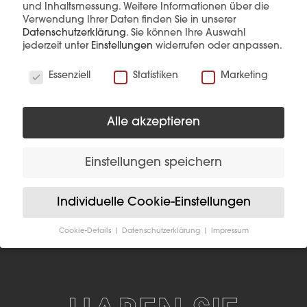
und Inhaltsmessung.
Weitere Informationen über die
Event
News
Verwendung Ihrer Daten finden Sie in unserer
Datenschutzerklärung
.
Sie können Ihre Auswahl
07.11.2025 -
BEG 
jederzeit unter
Einstellungen
widerrufen oder anpassen.
09.11.2025
Förd
Wir verwenden Cookies
Essenziell
Statistiken
Marketing
Haus & Bau Messe
2025
Alle akzeptieren
Einstellungen speichern
Zur Blog-Übersicht
Individuelle Cookie-Einstellungen
Cookie-Details
Datenschutzerklärung
Impressum
Datenschutzeinstellungen
Wenn Sie unter 16 Jahre alt sind und Ihre Zustimmung
zu freiwilligen Diensten geben möchten, müssen Sie
Ihre Erziehungsberechtigten um Erlaubnis bitten.