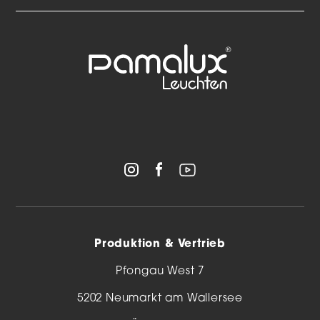
Statisti
Statistiken (1)
Statistik Cookies erfassen Informationen anonym. Diese
Informationen helfen uns zu verstehen, wie unsere Besucher
unsere Website nutzen.
Cookie-Informationen anzeigen
Market
Marketing (1)
Marketing-Cookies werden von Drittanbietern oder
Publishern verwendet, um personalisierte Werbung
anzuzeigen. Sie tun dies, indem sie Besucher über Websites
hinweg verfolgen.
Cookie-Informationen anzeigen
Datenschutzerklärung
Impressum
Produktion & Vertrieb
Pfongau West 7
5202 Neumarkt am Wallersee