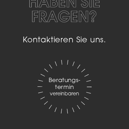
HABEN SIE
Wir verwenden Cookies und andere Technologien auf
unserer Website. Einige von ihnen sind essenziell,
FRAGEN?
während andere uns helfen, diese Website und Ihre
Erfahrung zu verbessern.
Personenbezogene Daten
können verarbeitet werden (z. B. IP-Adressen), z. B. für
personalisierte Anzeigen und Inhalte oder Anzeigen-
und Inhaltsmessung.
Weitere Informationen über die
Verwendung Ihrer Daten finden Sie in unserer
Kontaktieren Sie uns.
Datenschutzerklärung
.
Hier finden Sie eine Übersicht über alle verwendeten
Cookies. Sie können Ihre Einwilligung zu ganzen
Kategorien geben oder sich weitere Informationen
anzeigen lassen und so nur bestimmte Cookies
auswählen.
Alle akzeptieren
Einstellungen speichern
Beratungs­
termin
Zurück
vereinbaren
Datenschutzeinstellungen
Essenziell (2)
Essenzielle Cookies ermöglichen grundlegende Funktionen
und sind für die einwandfreie Funktion der Website
erforderlich.
Cookie-Informationen anzeigen