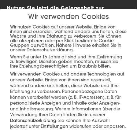
Nutzen Sie jetzt die Gelegenheit zur
Wir verwenden Cookies
Modernisierung Ihrer Beleuchtung mit
staatlicher Förderung!
Wir nutzen Cookies auf unserer Website. Einige von
ihnen sind essenziell, während andere uns helfen, diese
Website und Ihre Erfahrung zu verbessern. Sie können
Weitere Infos & Beratung:
alle akzeptieren oder per Klick bestimmte Cookie
Gruppen auswählen. Nähere Hinweise erhalten Sie in
office@pamalux.at
unserer Datenschutzerklärung.
Wenn Sie unter 16 Jahre alt sind und Ihre Zustimmung
zu freiwilligen Diensten geben möchten, müssen Sie
Ihre Erziehungsberechtigten um Erlaubnis bitten.
Wir verwenden Cookies und andere Technologien auf
unserer Website. Einige von ihnen sind essenziell,
während andere uns helfen, diese Website und Ihre
Erfahrung zu verbessern.
Personenbezogene Daten
können verarbeitet werden (z. B. IP-Adressen), z. B. für
Das könnte Sie auch interessieren
personalisierte Anzeigen und Inhalte oder Anzeigen-
und Inhaltsmessung.
Weitere Informationen über die
Verwendung Ihrer Daten finden Sie in unserer
Datenschutzerklärung
.
Sie können Ihre Auswahl
jederzeit unter
Einstellungen
widerrufen oder anpassen.
Wir verwenden Cookies