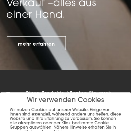
Verkauf –
alles aus
einer Hand.
mehr erfahren
Diese Produkte könnten Sie auch
interessieren
Wir verwenden Cookies
Wir nutzen Cookies auf unserer Website. Einige von
ihnen sind essenziell, während andere uns helfen, diese
Website und Ihre Erfahrung zu verbessern. Sie können
alle akzeptieren oder per Klick bestimmte Cookie
Gruppen auswählen. Nähere Hinweise erhalten Sie in