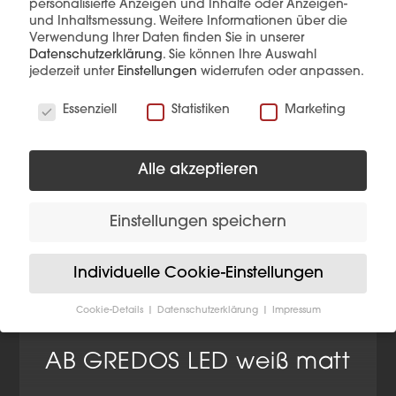
personalisierte Anzeigen und Inhalte oder Anzeigen-
und Inhaltsmessung.
Weitere Informationen über die
Verwendung Ihrer Daten finden Sie in unserer
Datenschutzerklärung
.
Sie können Ihre Auswahl
jederzeit unter
Einstellungen
widerrufen oder anpassen.
Wir verwenden Cookies
Essenziell
Statistiken
Marketing
Alle akzeptieren
Einstellungen speichern
Individuelle Cookie-Einstellungen
Cookie-Details
Datenschutzerklärung
Impressum
Datenschutzeinstellungen
AB GREDOS LED weiß matt
Wenn Sie unter 16 Jahre alt sind und Ihre Zustimmung
zu freiwilligen Diensten geben möchten, müssen Sie
Ihre Erziehungsberechtigten um Erlaubnis bitten.