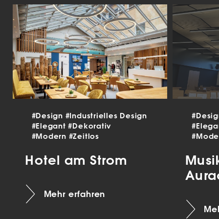
#Design
#Industrielles Design
#Desi
#Elegant
#Dekorativ
#Eleg
#Modern
#Zeitlos
#Mode
Hotel am Strom
Musi
Aura
Mehr erfahren
Meh