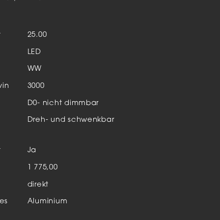
Aktuelles & Events
nleuchten
t
25.00
enensysteme
LED
auleuchten
WW
hör
vin
3000
D0- nicht dimmbar
Dreh- und schwenkbar
t
Ja
n
1 775,00
direkt
es
Aluminium