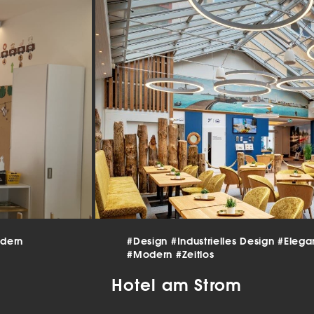
beitet werden (z. B. IP-Adressen), z. B. für personalisierte Anzeigen
lte oder Anzeigen- und Inhaltsmessung.
Weitere Informationen üb
erwendung Ihrer Daten finden Sie in unserer
Datenschutzerklärun
finden Sie eine Übersicht über alle verwendeten Cookies. Sie kön
Einwilligung zu ganzen Kategorien geben oder sich weitere
rmationen anzeigen lassen und so nur bestimmte Cookies auswäh
le akzeptieren
nstellungen speichern
schutzeinstellungen
enziell (2)
nzielle Cookies ermöglichen grundlegende Funktionen und sind für die
andfreie Funktion der Website erforderlich.
Cookie-Informationen anzeigen
dern
#Design
#Industrielles Design
#Elega
tistiken (1)
#Modern
#Zeitlos
istik Cookies erfassen Informationen anonym. Diese Informationen helfen u
Hotel am Strom
tehen, wie unsere Besucher unsere Website nutzen.
Cookie-Informationen anzeigen