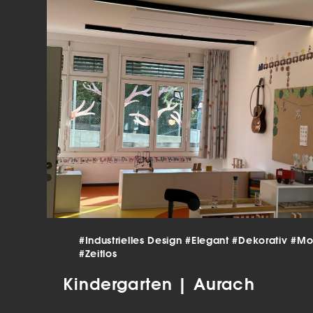
verar
Inha
die V
Hier 
Ihre 
Info
Al
Ei
Daten
Ess
Esse
einw
#Industrielles Design
#Elegant
#Dekorativ
#Mo
Sta
#Zeitlos
Stat
Kindergarten | Aurach
vers