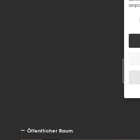
anpa
Wir 
R
Wenn 
Dien
Erlau
Wir 
Öffentlicher Raum
Einig
und I