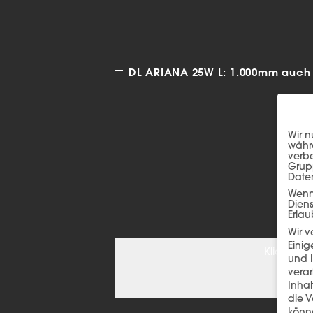
DL ARIANA 25W L: 1.000mm auch i
Wir n
währe
verbe
Grup
Date
Wenn 
Dien
Erlau
Wir 
Einig
Klicken S
und I
verar
Inha
die V
könne