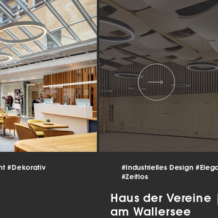
 und
er
g
.
nen
len.
Zurück
nt
#Dekorativ
#Industrielles Design
#Eleg
Statistiken
#Zeitlos
ns zu
Haus der Vereine
am Wallersee