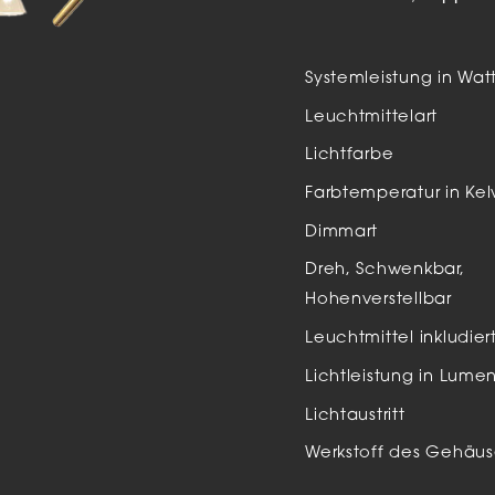
Auße
LED
Systemleistung in Wat
Schi
Leuchtmittelart
Einb
Lichtfarbe
Zube
Farbtemperatur in Kel
Dimmart
Dreh, Schwenkbar,
Hohenverstellbar
Leuchtmittel inkludier
Lichtleistung in Lume
Lichtaustritt
Werkstoff des Gehäus