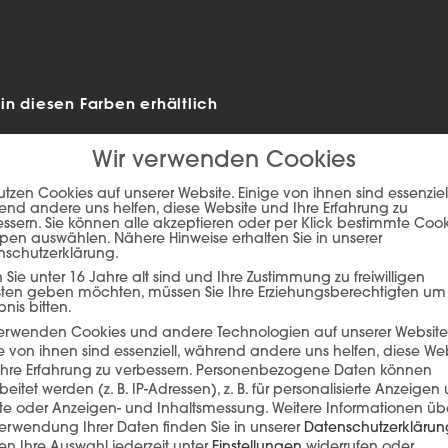
n diesen Farben erhältlich
Wir verwenden Cookies
utzen Cookies auf unserer Website. Einige von ihnen sind essenziell
nd andere uns helfen, diese Website und Ihre Erfahrung zu
ssern. Sie können alle akzeptieren oder per Klick bestimmte Coo
pen auswählen. Nähere Hinweise erhalten Sie in unserer
nschutzerklärung.
Sie unter 16 Jahre alt sind und Ihre Zustimmung zu freiwilligen
sten geben möchten, müssen Sie Ihre Erziehungsberechtigten um
bnis bitten.
verwenden Cookies und andere Technologien auf unserer Website
e von ihnen sind essenziell, während andere uns helfen, diese We
ie auf den unteren Button, um den Inhalt von player.flipsnack.com
hre Erfahrung zu verbessern.
Personenbezogene Daten können
beitet werden (z. B. IP-Adressen), z. B. für personalisierte Anzeigen
Inhalt laden
lte oder Anzeigen- und Inhaltsmessung.
Weitere Informationen üb
erwendung Ihrer Daten finden Sie in unserer
Datenschutzerklärun
n Ihre Auswahl jederzeit unter
Einstellungen
widerrufen oder