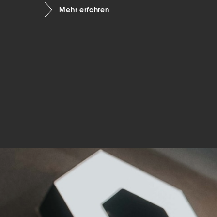
Mehr erfahren
Mar
Mark
pers
hinw