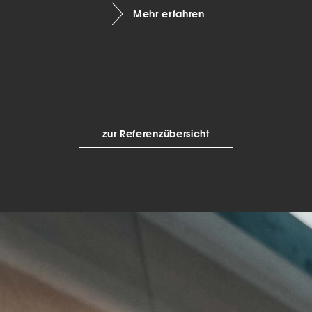
Mehr erfahren
keting (1)
eting-Cookies werden von Drittanbietern oder Publishern verwendet, um
onalisierte Werbung anzuzeigen. Sie tun dies, indem sie Besucher über Web
eg verfolgen.
Cookie-Informationen anzeigen
Datenschutzerklärung
Imp
zur Referenzübersicht