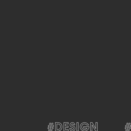
#DESIGN
#