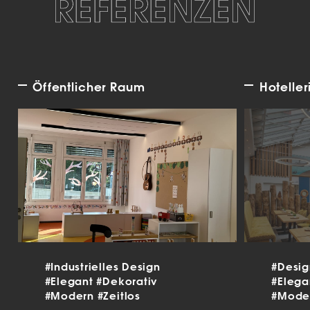
REFERENZEN
Öffentlicher Raum
Hoteller
#Industrielles Design
#Desi
#Elegant
#Dekorativ
#Eleg
#Modern
#Zeitlos
#Mode