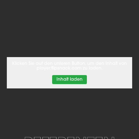
Klicken Sie auf den unteren Button, um den Inhalt von
player.flipsnack.com zu laden.
Inhalt laden