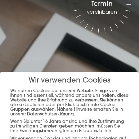
Termin
vereinbaren
Planung, Produktion &
Wir verwenden Cookies
Verkauf –
alles aus
Wir nutzen Cookies auf unserer Website. Einige von
ihnen sind essenziell, während andere uns helfen, diese
Website und Ihre Erfahrung zu verbessern. Sie können
einer Hand.
alle akzeptieren oder per Klick bestimmte Cookie
Gruppen auswählen. Nähere Hinweise erhalten Sie in
unserer Datenschutzerklärung.
Wenn Sie unter 16 Jahre alt sind und Ihre Zustimmung
zu freiwilligen Diensten geben möchten, müssen Sie
Ihre Erziehungsberechtigten um Erlaubnis bitten.
mehr erfahren
Wir verwenden Cookies und andere Technologien auf