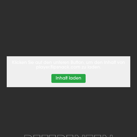
Klicken Sie auf den unteren Button, um den Inhalt von
player.flipsnack.com zu laden.
Inhalt laden