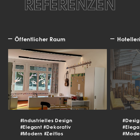
REFERENZEN
Öffentlicher Raum
Hoteller
#Industrielles Design
#Desi
#Elegant
#Dekorativ
#Eleg
#Modern
#Zeitlos
#Mode