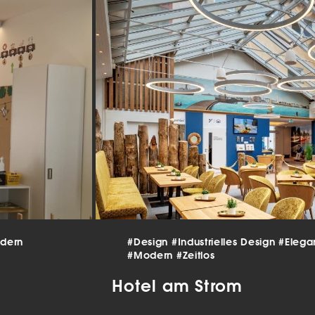
beitet werden (z. B. IP-Adressen), z. B. für personalisierte Anzeigen
lte oder Anzeigen- und Inhaltsmessung.
Weitere Informationen üb
erwendung Ihrer Daten finden Sie in unserer
Datenschutzerklärun
finden Sie eine Übersicht über alle verwendeten Cookies. Sie kön
Einwilligung zu ganzen Kategorien geben oder sich weitere
rmationen anzeigen lassen und so nur bestimmte Cookies auswäh
le akzeptieren
nstellungen speichern
schutzeinstellungen
enziell (2)
nzielle Cookies ermöglichen grundlegende Funktionen und sind für die
andfreie Funktion der Website erforderlich.
Cookie-Informationen anzeigen
dern
#Design
#Industrielles Design
#Elega
tistiken (1)
#Modern
#Zeitlos
istik Cookies erfassen Informationen anonym. Diese Informationen helfen u
Hotel am Strom
tehen, wie unsere Besucher unsere Website nutzen.
Cookie-Informationen anzeigen