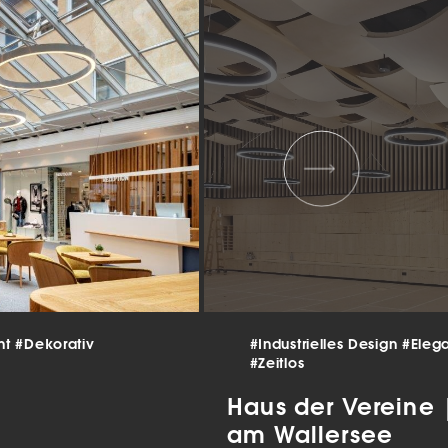
 und
er
g
.
nen
len.
Zurück
nt
#Dekorativ
#Industrielles Design
#Eleg
Statistiken
#Zeitlos
ns zu
Haus der Vereine
am Wallersee