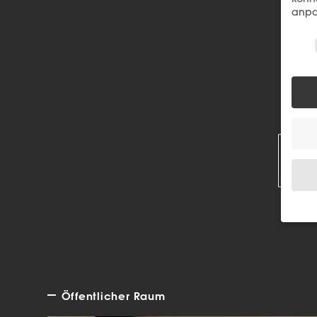
anpa
Wir 
R
Wenn 
Dien
Erlau
Wir 
Öffentlicher Raum
Einig
und I