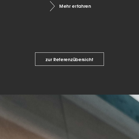
Mehr erfahren
keting (1)
eting-Cookies werden von Drittanbietern oder Publishern verwendet, um
onalisierte Werbung anzuzeigen. Sie tun dies, indem sie Besucher über Web
eg verfolgen.
Cookie-Informationen anzeigen
Datenschutzerklärung
Imp
zur Referenzübersicht