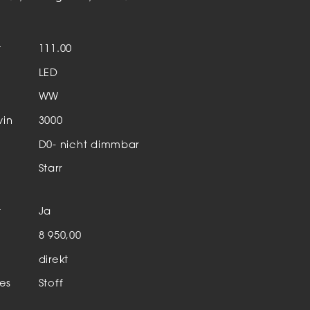
Aktuelles & Events
nleuchten
t
111.00
enensysteme
LED
auleuchten
WW
hör
vin
3000
D0- nicht dimmbar
Starr
t
Ja
n
8 950,00
direkt
es
Stoff