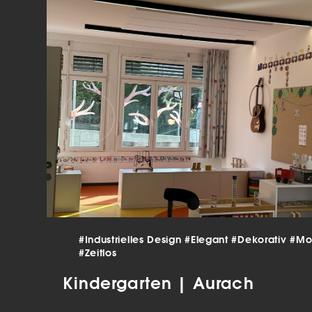
verar
Inha
die V
Hier 
Ihre 
Info
Al
Ei
Daten
Ess
Esse
einw
#Industrielles Design
#Elegant
#Dekorativ
#Mo
Sta
#Zeitlos
Stat
Kindergarten | Aurach
vers