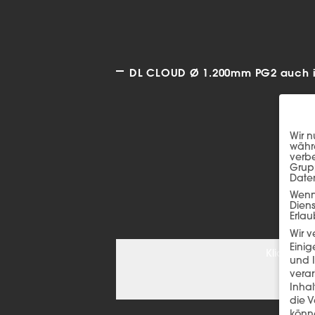
DL CLOUD Ø 1.200mm PG2 auch in
Wir n
währe
verbe
Grup
Date
Wenn 
Dien
Erlau
Wir 
Einig
Klicken S
und I
verar
Inha
die V
könne