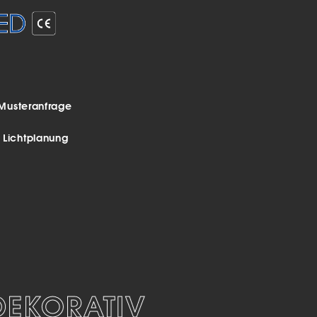
Musteranfrage
r Lichtplanung
KORATIV
#MODERN