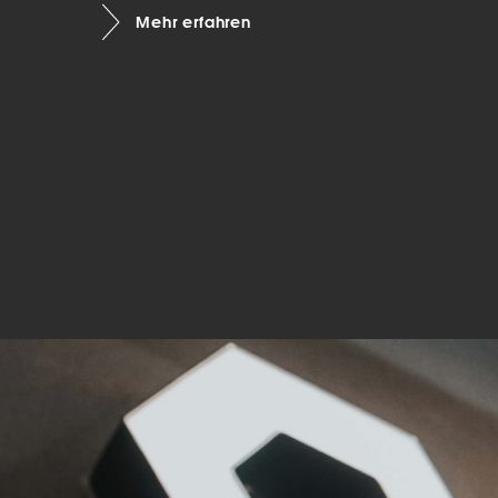
Mehr erfahren
Mar
Mark
pers
hinw