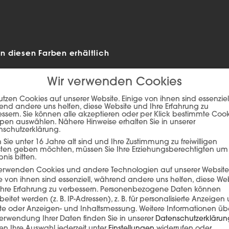
 diesen Farben erhältlich
Wir verwenden Cookies
utzen Cookies auf unserer Website. Einige von ihnen sind essenziell
nd andere uns helfen, diese Website und Ihre Erfahrung zu
ssern. Sie können alle akzeptieren oder per Klick bestimmte Coo
pen auswählen. Nähere Hinweise erhalten Sie in unserer
nschutzerklärung.
Sie unter 16 Jahre alt sind und Ihre Zustimmung zu freiwilligen
sten geben möchten, müssen Sie Ihre Erziehungsberechtigten um
bnis bitten.
verwenden Cookies und andere Technologien auf unserer Website
e von ihnen sind essenziell, während andere uns helfen, diese We
ie auf den unteren Button, um den Inhalt von player.flipsnack.com
hre Erfahrung zu verbessern.
Personenbezogene Daten können
beitet werden (z. B. IP-Adressen), z. B. für personalisierte Anzeigen
Inhalt laden
lte oder Anzeigen- und Inhaltsmessung.
Weitere Informationen üb
erwendung Ihrer Daten finden Sie in unserer
Datenschutzerklärun
n Ihre Auswahl jederzeit unter
Einstellungen
widerrufen oder