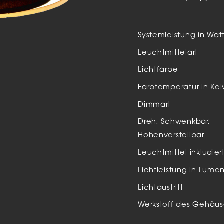
Auße
LED
Systemleistung in Wat
Schi
Leuchtmittelart
Einb
Lichtfarbe
Zube
Farbtemperatur in Kel
Dimmart
Dreh, Schwenkbar,
Hohenverstellbar
Leuchtmittel inkludier
Lichtleistung in Lume
Lichtaustritt
Werkstoff des Gehäus