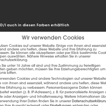
/I auch in diesen Farben erhältlich
Wir verwenden Cookies
utzen Cookies auf unserer Website. Einige von ihnen sind essenziell
nd andere uns helfen, diese Website und Ihre Erfahrung zu
ssern. Sie können alle akzeptieren oder per Klick bestimmte Coo
pen auswählen. Nähere Hinweise erhalten Sie in unserer
nschutzerklärung.
Sie unter 16 Jahre alt sind und Ihre Zustimmung zu freiwilligen
sten geben möchten, müssen Sie Ihre Erziehungsberechtigten um
bnis bitten.
verwenden Cookies und andere Technologien auf unserer Website
e von ihnen sind essenziell, während andere uns helfen, diese We
hre Erfahrung zu verbessern.
Personenbezogene Daten können
ie auf den unteren Button, um den Inhalt von player.flipsnack.com
beitet werden (z. B. IP-Adressen), z. B. für personalisierte Anzeigen
lte oder Anzeigen- und Inhaltsmessung.
Weitere Informationen üb
Inhalt laden
erwendung Ihrer Daten finden Sie in unserer
Datenschutzerklärun
n Ihre Auswahl jederzeit unter
Einstellungen
widerrufen oder