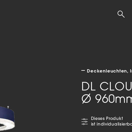
Unternehmen
Leist
Über uns
Lampens
Team
Lichtpla
Produktion
Lichtber
Schauraum
Akustik
Nachhaltigkeit
Diffusore
Kontakt & Anfahrt
UGR
Deckenleuchten
Karriere
HCL
Lehre
Produ
DL CLOU
Ø 960mm
Häng
Deck
Tisch
Dieses Produkt
ist individualisierb
Wand