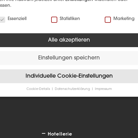
ssen.
verwenden Cookies
Essenziell
Statistiken
Marketing
Alle akzeptieren
EFERENZ
Einstellungen speichern
Individuelle Cookie-Einstellungen
Cookie-Details
Datenschutzerklärung
Impressum
Datenschutzeinstellungen
Sie unter 16 Jahre alt sind und Ihre Zustimmung zu freiwilligen
sten geben möchten, müssen Sie Ihre Erziehungsberechtigten um
bnis bitten.
verwenden Cookies und andere Technologien auf unserer Website
e von ihnen sind essenziell, während andere uns helfen, diese We
Hotellerie
hre Erfahrung zu verbessern.
Personenbezogene Daten können