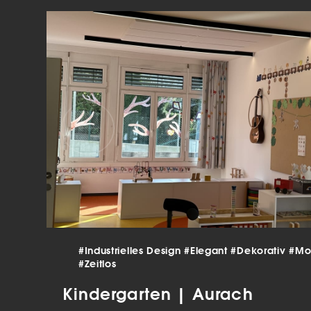
verar
Inha
die V
Hier 
Ihre 
Info
Al
Ei
Daten
Ess
Esse
einw
Sta
#Industrielles Design
#Elegant
#Dekorativ
#Mo
#Zeitlos
Stat
vers
Kindergarten | Aurach