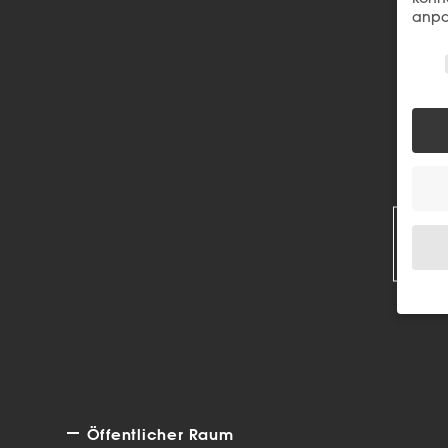
anpa
Wir 
R
Wenn 
Dien
Erlau
Wir 
Einig
Öffentlicher Raum
und I