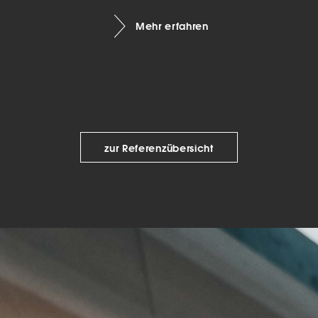
keting (1)
Mehr erfahren
eting-Cookies werden von Drittanbietern oder Publishern verwendet, um
onalisierte Werbung anzuzeigen. Sie tun dies, indem sie Besucher über Web
eg verfolgen.
Cookie-Informationen anzeigen
Datenschutzerklärung
Imp
zur Referenzübersicht