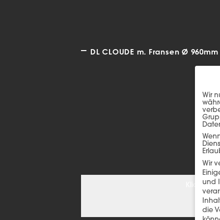
DL CLOUDE m. Fransen Ø 960mm D
Wir n
währe
verbe
Grup
Date
Wenn 
Dien
Erlau
Wir 
Einig
und I
Klicken S
verar
Inha
die V
könne