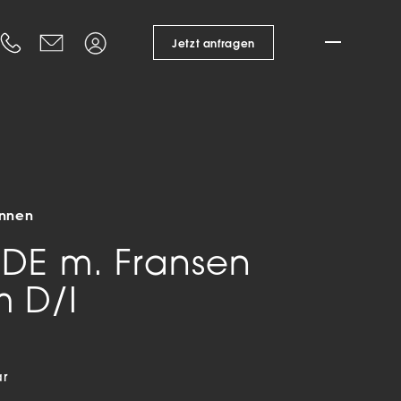
ungen
Kataloge
Suche
+43 6216 20 802 0
office@pamalux.at
Login
Jetzt anfragen
Design Service
chirme
nung
Förderungen
echnung
Branchenlösungen
n
Gastronomie
Hotellerie
Innen
Bürogebäude
kte
DE m. Fransen
Öffent­licher Raum
 D/I
Privater Raum
eleuchten
Wohnbau
enleuchten
Referenzen
- & Stehleuchten
ar
leuchten