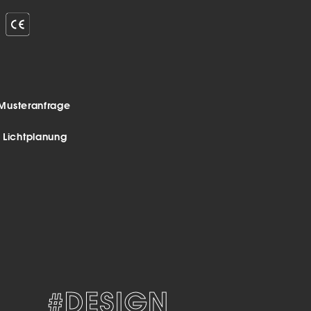
Musteranfrage
r Lichtplanung
#DESIGN
#DEKOR