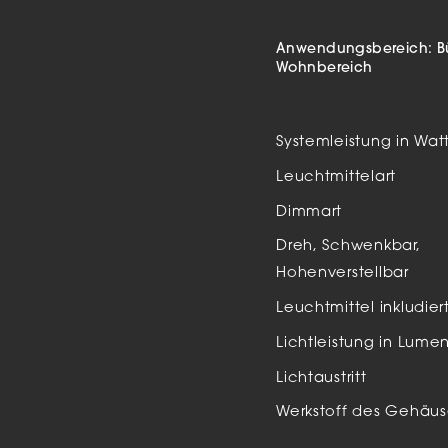
Auße
LED
Anwendungsbereich:
B
Wohnbereich
Schi
Einb
Systemleistung in Wat
Zube
Leuchtmittelart
Dimmart
Dreh, Schwenkbar,
Hohenverstellbar
Leuchtmittel inkludier
Lichtleistung in Lume
Lichtaustritt
Werkstoff des Gehäus