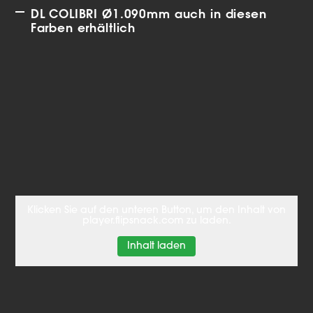
DL COLIBRI Ø1.090mm auch in diesen
Farben erhältlich
Klicken Sie auf den unteren Button, um den Inhalt von
player.flipsnack.com zu laden.
Inhalt laden