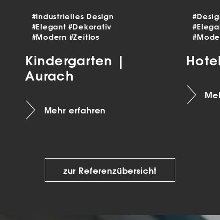
#Industrielles Design
#Desi
#Elegant
#Dekorativ
#Eleg
#Modern
#Zeitlos
#Mode
Kindergarten |
Hote
Aurach
Meh
Mehr erfahren
zur Referenzübersicht