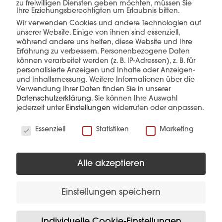
zu freiwilligen Diensten geben möchten, müssen Sie
Ihre Erziehungsberechtigten um Erlaubnis bitten.
Wir verwenden Cookies und andere Technologien auf
unserer Website. Einige von ihnen sind essenziell,
mehr erfahren
während andere uns helfen, diese Website und Ihre
Erfahrung zu verbessern.
Personenbezogene Daten
können verarbeitet werden (z. B. IP-Adressen), z. B. für
personalisierte Anzeigen und Inhalte oder Anzeigen-
und Inhaltsmessung.
Weitere Informationen über die
Verwendung Ihrer Daten finden Sie in unserer
Datenschutzerklärung
.
Sie können Ihre Auswahl
jederzeit unter
Einstellungen
widerrufen oder anpassen.
Diese Produkte könnten Sie auch
Wir verwenden Cookies
Essenziell
Statistiken
Marketing
interessieren
Alle akzeptieren
Einstellungen speichern
Individuelle Cookie-Einstellungen