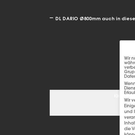
DL DARIO Ø800mm auch in diesen
Wir n
währe
verbe
Grup
Date
Wenn 
Dien
Erlau
Klicken S
Wir 
Einig
und I
verar
Inha
die V
könne