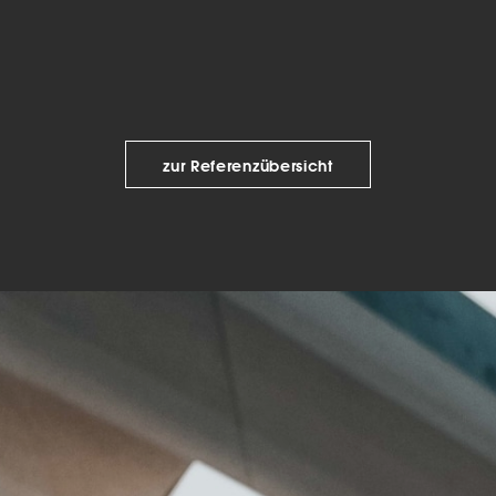
keting (1)
eting-Cookies werden von Drittanbietern oder Publishern verwendet, um
onalisierte Werbung anzuzeigen. Sie tun dies, indem sie Besucher über Web
eg verfolgen.
Cookie-Informationen anzeigen
zur Referenzübersicht
Datenschutzerklärung
Imp