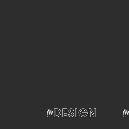
#DESIGN
#D