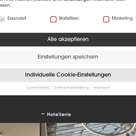
ssen.
verwenden Cookies
Essenziell
Statistiken
Marketing
EFERENZ
Alle akzeptieren
Einstellungen speichern
Individuelle Cookie-Einstellungen
Cookie-Details
Datenschutzerklärung
Impressum
Datenschutzeinstellungen
Sie unter 16 Jahre alt sind und Ihre Zustimmung zu freiwilligen
sten geben möchten, müssen Sie Ihre Erziehungsberechtigten um
Hotellerie
bnis bitten.
verwenden Cookies und andere Technologien auf unserer Website
e von ihnen sind essenziell, während andere uns helfen, diese We
hre Erfahrung zu verbessern.
Personenbezogene Daten können