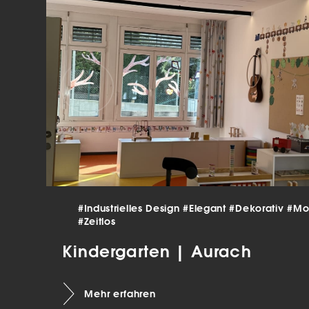
verar
Inha
die V
Hier 
Ihre 
Info
Al
Ei
Daten
Ess
Esse
einw
#Industrielles Design
#Elegant
#Dekorativ
#Mo
#Zeitlos
Sta
Kindergarten | Aurach
Stat
vers
Mehr erfahren