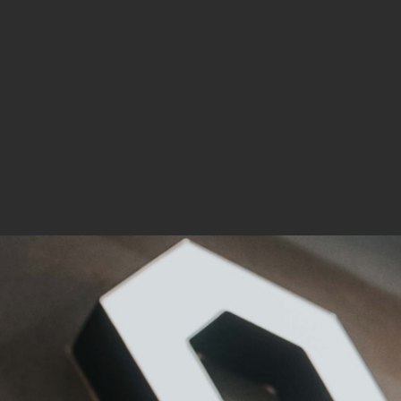
Mar
Mark
pers
hinw