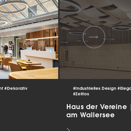
 und
er
g
.
nen
len.
Zurück
nt
#Dekorativ
#Industrielles Design
#Eleg
#Zeitlos
Statistiken
Haus der Vereine
am Wallersee
ns zu