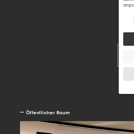
anpa
Wir 
R
Wenn 
Dien
Öffentlicher Raum
Erlau
Wir 
Einig
und I