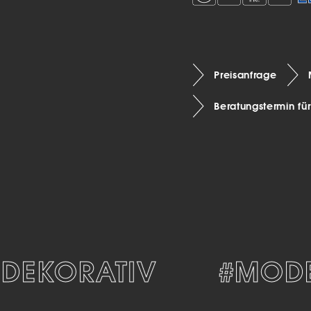
Preisanfrage
Beratungstermin fü
EKORATIV
#MODER