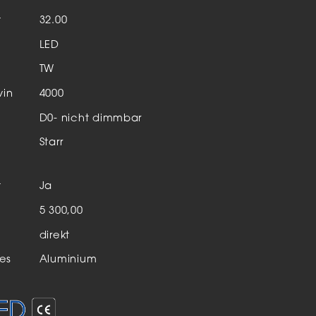
Aktuelles & Events
nleuchten
t
32.00
LED
enensysteme
TW
auleuchten
vin
4000
hör
D0- nicht dimmbar
Starr
t
Ja
n
5 300,00
direkt
es
Aluminium