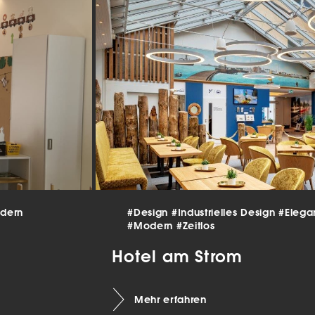
beitet werden (z. B. IP-Adressen), z. B. für personalisierte Anzeigen
lte oder Anzeigen- und Inhaltsmessung.
Weitere Informationen üb
erwendung Ihrer Daten finden Sie in unserer
Datenschutzerklärun
finden Sie eine Übersicht über alle verwendeten Cookies. Sie kön
Einwilligung zu ganzen Kategorien geben oder sich weitere
rmationen anzeigen lassen und so nur bestimmte Cookies auswäh
le akzeptieren
nstellungen speichern
schutzeinstellungen
enziell (2)
nzielle Cookies ermöglichen grundlegende Funktionen und sind für die
andfreie Funktion der Website erforderlich.
dern
#Design
#Industrielles Design
#Elega
Cookie-Informationen anzeigen
#Modern
#Zeitlos
tistiken (1)
Hotel am Strom
istik Cookies erfassen Informationen anonym. Diese Informationen helfen u
tehen, wie unsere Besucher unsere Website nutzen.
Mehr erfahren
Cookie-Informationen anzeigen