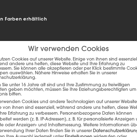
 Farben erhältlich
Wir verwenden Cookies
utzen Cookies auf unserer Website. Einige von ihnen sind essenziell
nd andere uns helfen, diese Website und Ihre Erfahrung zu
ssern. Sie können alle akzeptieren oder per Klick bestimmte Coo
pen auswählen. Nähere Hinweise erhalten Sie in unserer
nschutzerklärung.
Sie unter 16 Jahre alt sind und Ihre Zustimmung zu freiwilligen
sten geben möchten, müssen Sie Ihre Erziehungsberechtigten um
bnis bitten.
ie auf den unteren Button, um den Inhalt von player.flipsnack.com
verwenden Cookies und andere Technologien auf unserer Website
e von ihnen sind essenziell, während andere uns helfen, diese We
Inhalt laden
hre Erfahrung zu verbessern.
Personenbezogene Daten können
beitet werden (z. B. IP-Adressen), z. B. für personalisierte Anzeigen
lte oder Anzeigen- und Inhaltsmessung.
Weitere Informationen üb
erwendung Ihrer Daten finden Sie in unserer
Datenschutzerklärun
n Ihre Auswahl jederzeit unter
Einstellungen
widerrufen oder