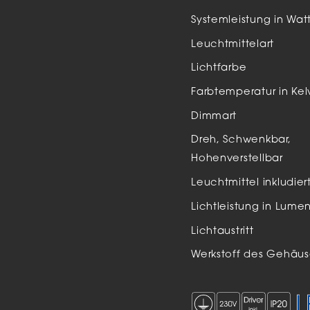
Auße
Systemleistung in Wat
LED
Leuchtmittelart
Schi
Lichtfarbe
Einb
Farbtemperatur in Kel
Zube
Dimmart
Dreh, Schwenkbar,
Hohenverstellbar
Leuchtmittel inkludier
Lichtleistung in Lume
Lichtaustritt
Werkstoff des Gehäus