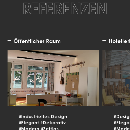
REFERENZEN
Öffentlicher Raum
Hoteller
#Industrielles Design
#Desi
#Elegant
#Dekorativ
#Eleg
#Modern
#Zeitlos
#Mode