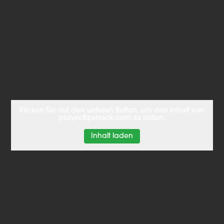
Klicken Sie auf den unteren Button, um den Inhalt von
player.flipsnack.com zu laden.
Inhalt laden