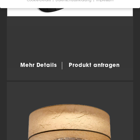
Cookie-Details
Datenschutzerklärung
Impressum
Datenschutzeinstellungen
Wenn Sie unter 16 Jahre alt sind und Ihre Zustimmung
zu freiwilligen Diensten geben möchten, müssen Sie
Ihre Erziehungsberechtigten um Erlaubnis bitten.
Wir verwenden Cookies und andere Technologien auf
unserer Website. Einige von ihnen sind essenziell,
während andere uns helfen, diese Website und Ihre
Erfahrung zu verbessern.
Personenbezogene Daten
können verarbeitet werden (z. B. IP-Adressen), z. B. für
personalisierte Anzeigen und Inhalte oder Anzeigen-
Mehr Details
Produkt anfragen
und Inhaltsmessung.
Weitere Informationen über die
Verwendung Ihrer Daten finden Sie in unserer
Datenschutzerklärung
.
Hier finden Sie eine Übersicht über alle verwendeten
Cookies. Sie können Ihre Einwilligung zu ganzen
Kategorien geben oder sich weitere Informationen
anzeigen lassen und so nur bestimmte Cookies
auswählen.
Alle akzeptieren
Einstellungen speichern
Zurück
Datenschutzeinstellungen