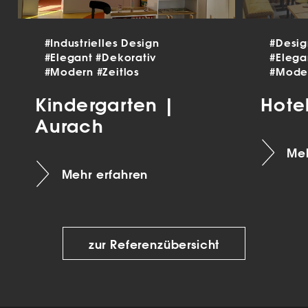
#Industrielles Design
#Desi
#Elegant
#Dekorativ
#Eleg
#Modern
#Zeitlos
#Mode
Kindergarten |
Hote
Aurach
Meh
Mehr erfahren
zur Referenzübersicht