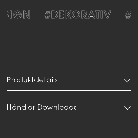
SIGN
#DEKORATIV
#M
Produktdetails
Händler Downloads