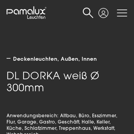
Suche
Login
Deckenleuchten
Außen
Innen
DL DORKA weiß Ø
300mm
Anwendungsbereich:
Altbau
Büro
Esszimmer
Flur
Garage
Gastro
Geschäft
Halle
Keller
Küche
Schlafzimmer
Treppenhaus
Werkstatt