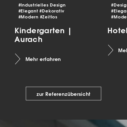
#Industrielles Design
#Desi
#Elegant
#Dekorativ
#Eleg
#Modern
#Zeitlos
#Mode
Kindergarten |
Hote
Aurach
Meh
Mehr erfahren
zur Referenzübersicht