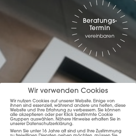
Beratungs-
Termin
vereinbaren
Wir verwenden Cookies
Planung, Produktion &
Wir nutzen Cookies auf unserer Website. Einige von
ihnen sind essenziell, während andere uns helfen, diese
Website und Ihre Erfahrung zu verbessern. Sie können
Verkauf –
alles aus
alle akzeptieren oder per Klick bestimmte Cookie
Gruppen auswählen. Nähere Hinweise erhalten Sie in
einer Hand.
unserer Datenschutzerklärung.
Wenn Sie unter 16 Jahre alt sind und Ihre Zustimmung
zu freiwilligen Diensten geben möchten, müssen Sie