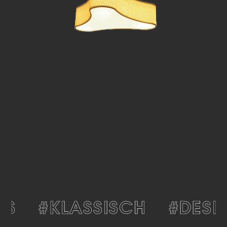
S
#KLASSISCH
#DESIG