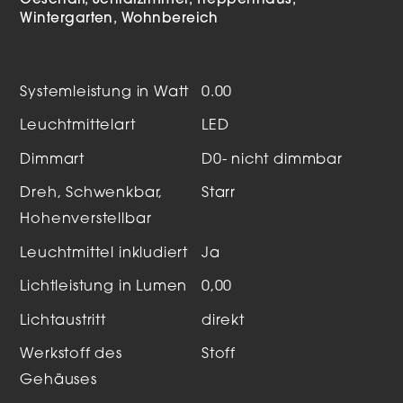
Geschäft
Schlafzimmer
Treppenhaus
Wintergarten
Wohnbereich
Systemleistung in Watt
0.00
Leuchtmittelart
LED
Dimmart
D0- nicht dimmbar
Dreh, Schwenkbar,
Starr
Hohenverstellbar
Leuchtmittel inkludiert
Ja
Lichtleistung in Lumen
0,00
Lichtaustritt
direkt
Werkstoff des
Stoff
Gehäuses