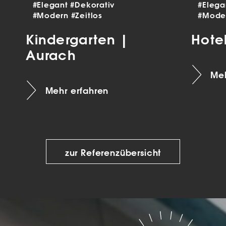
#Elegant
#Dekorativ
#Eleg
#Modern
#Zeitlos
#Mode
Kindergarten |
Hote
Aurach
Meh
Mehr erfahren
zur Referenzübersicht