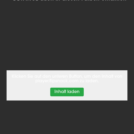
Klicken Sie auf den unteren Button, um den Inhalt von
player.flipsnack.com zu laden.
Inhalt laden