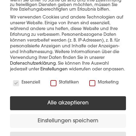
einer Hand.
Wenn Sie unter 16 Jahre alt sind und Ihre Zustimmung
zu freiwilligen Diensten geben möchten, müssen Sie
Ihre Erziehungsberechtigten um Erlaubnis bitten.
Wir verwenden Cookies und andere Technologien auf
unserer Website. Einige von ihnen sind essenziell,
mehr erfahren
während andere uns helfen, diese Website und Ihre
Erfahrung zu verbessern.
Personenbezogene Daten
können verarbeitet werden (z. B. IP-Adressen), z. B. für
personalisierte Anzeigen und Inhalte oder Anzeigen-
und Inhaltsmessung.
Weitere Informationen über die
Verwendung Ihrer Daten finden Sie in unserer
Datenschutzerklärung
.
Sie können Ihre Auswahl
jederzeit unter
Einstellungen
widerrufen oder anpassen.
Wir verwenden Cookies
Diese Produkte könnten Sie auch
Essenziell
Statistiken
Marketing
interessieren
Alle akzeptieren
Einstellungen speichern