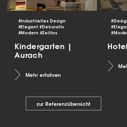
#Industrielles Design
#Desi
#Elegant
#Dekorativ
#Eleg
#Modern
#Zeitlos
#Mode
Kindergarten |
Hote
Aurach
Meh
Mehr erfahren
zur Referenzübersicht