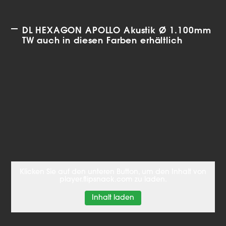
DL HEXAGON APOLLO Akustik Ø 1.100mm
TW auch in diesen Farben erhältlich
Klicken Sie auf den unteren Button, um den Inhalt von
player.flipsnack.com zu laden.
Inhalt laden