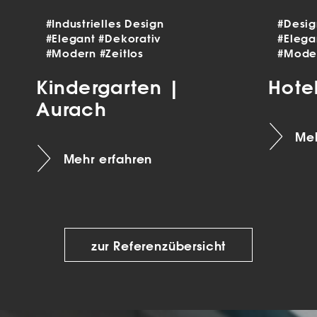
#Industrielles Design
#Desi
#Elegant
#Dekorativ
#Eleg
#Modern
#Zeitlos
#Mode
Kindergarten |
Hote
Aurach
Meh
Mehr erfahren
zur Referenzübersicht