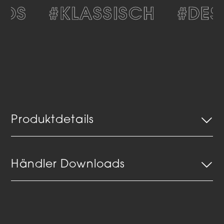
OS
#KLASSISCH
#DESI
Produktdetails
Händler Downloads