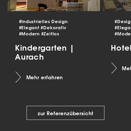
#Industrielles Design
#Desi
#Elegant
#Dekorativ
#Eleg
#Modern
#Zeitlos
#Mode
Kindergarten |
Hote
Aurach
Meh
Mehr erfahren
zur Referenzübersicht