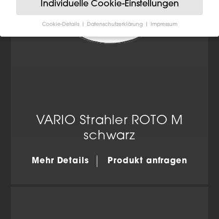
Individuelle Cookie-Einstellungen
Cookie-Details
Datenschutzerklärung
Impressum
Datenschutzeinstellungen
Wenn Sie unter 16 Jahre alt sind und Ihre Zustimmung
zu freiwilligen Diensten geben möchten, müssen Sie
Ihre Erziehungsberechtigten um Erlaubnis bitten.
Wir verwenden Cookies und andere Technologien auf
unserer Website. Einige von ihnen sind essenziell,
während andere uns helfen, diese Website und Ihre
Erfahrung zu verbessern.
Personenbezogene Daten
können verarbeitet werden (z. B. IP-Adressen), z. B. für
VARIO Strahler ROTO M
personalisierte Anzeigen und Inhalte oder Anzeigen-
schwarz
und Inhaltsmessung.
Weitere Informationen über die
Verwendung Ihrer Daten finden Sie in unserer
Datenschutzerklärung
.
Mehr Details
Produkt anfragen
Hier finden Sie eine Übersicht über alle verwendeten
Cookies. Sie können Ihre Einwilligung zu ganzen
Kategorien geben oder sich weitere Informationen
anzeigen lassen und so nur bestimmte Cookies
auswählen.
Alle akzeptieren
Einstellungen speichern