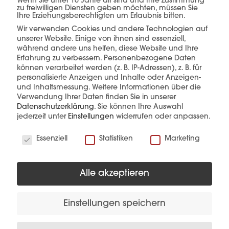
Wenn Sie unter 16 Jahre alt sind und Ihre Zustimmung
einer Hand.
zu freiwilligen Diensten geben möchten, müssen Sie
Ihre Erziehungsberechtigten um Erlaubnis bitten.
Wir verwenden Cookies und andere Technologien auf
unserer Website. Einige von ihnen sind essenziell,
während andere uns helfen, diese Website und Ihre
Erfahrung zu verbessern.
Personenbezogene Daten
mehr erfahren
können verarbeitet werden (z. B. IP-Adressen), z. B. für
personalisierte Anzeigen und Inhalte oder Anzeigen-
und Inhaltsmessung.
Weitere Informationen über die
Verwendung Ihrer Daten finden Sie in unserer
Datenschutzerklärung
.
Sie können Ihre Auswahl
jederzeit unter
Einstellungen
widerrufen oder anpassen.
Wir verwenden Cookies
Essenziell
Statistiken
Marketing
Diese Produkte könnten Sie auch
interessieren
Alle akzeptieren
Einstellungen speichern