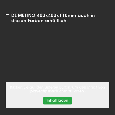
DL METINO 400x400x110mm auch in
diesen Farben erhältlich
Klicken Sie auf den unteren Button, um den Inhalt von
player.flipsnack.com zu laden.
Inhalt laden