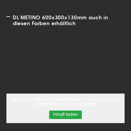
DL METINO 600x300x130mm auch in
diesen Farben erhältlich
Klicken Sie auf den unteren Button, um den Inhalt von
player.flipsnack.com zu laden.
Inhalt laden