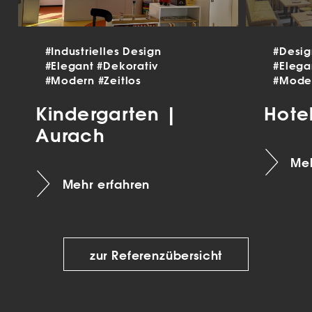
#Industrielles Design
#Desi
#Elegant
#Dekorativ
#Eleg
#Modern
#Zeitlos
#Mode
Kindergarten |
Hote
Aurach
Meh
Mehr erfahren
zur Referenzübersicht