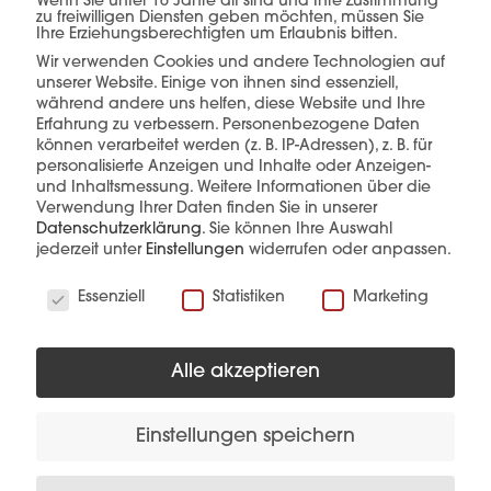
einer Hand.
Wenn Sie unter 16 Jahre alt sind und Ihre Zustimmung
zu freiwilligen Diensten geben möchten, müssen Sie
Ihre Erziehungsberechtigten um Erlaubnis bitten.
Wir verwenden Cookies und andere Technologien auf
unserer Website. Einige von ihnen sind essenziell,
mehr erfahren
während andere uns helfen, diese Website und Ihre
Erfahrung zu verbessern.
Personenbezogene Daten
können verarbeitet werden (z. B. IP-Adressen), z. B. für
personalisierte Anzeigen und Inhalte oder Anzeigen-
und Inhaltsmessung.
Weitere Informationen über die
Verwendung Ihrer Daten finden Sie in unserer
Datenschutzerklärung
.
Sie können Ihre Auswahl
jederzeit unter
Einstellungen
widerrufen oder anpassen.
Wir verwenden Cookies
Diese Produkte könnten Sie auch
Essenziell
Statistiken
Marketing
interessieren
Alle akzeptieren
Einstellungen speichern