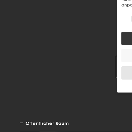
anpa
Wir 
R
Wenn 
Dien
Erlau
Wir 
Öffentlicher Raum
Einig
und I