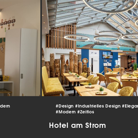
beitet werden (z. B. IP-Adressen), z. B. für personalisierte Anzeigen
lte oder Anzeigen- und Inhaltsmessung.
Weitere Informationen üb
erwendung Ihrer Daten finden Sie in unserer
Datenschutzerklärun
finden Sie eine Übersicht über alle verwendeten Cookies. Sie kön
Einwilligung zu ganzen Kategorien geben oder sich weitere
rmationen anzeigen lassen und so nur bestimmte Cookies auswäh
le akzeptieren
nstellungen speichern
schutzeinstellungen
enziell (2)
nzielle Cookies ermöglichen grundlegende Funktionen und sind für die
andfreie Funktion der Website erforderlich.
Cookie-Informationen anzeigen
dern
#Design
#Industrielles Design
#Elega
tistiken (1)
#Modern
#Zeitlos
istik Cookies erfassen Informationen anonym. Diese Informationen helfen u
Hotel am Strom
tehen, wie unsere Besucher unsere Website nutzen.
Cookie-Informationen anzeigen