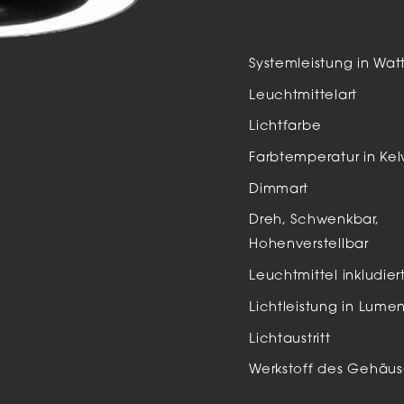
Auße
LED
Systemleistung in Wat
Schi
Leuchtmittelart
Einb
Lichtfarbe
Zube
Farbtemperatur in Kel
Dimmart
Dreh, Schwenkbar,
Hohenverstellbar
Leuchtmittel inkludier
Lichtleistung in Lume
Lichtaustritt
Werkstoff des Gehäus