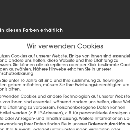
n diesen Farben erhältlich
Wir verwenden Cookies
utzen Cookies auf unserer Website. Einige von ihnen sind essenziell
nd andere uns helfen, diese Website und Ihre Erfahrung zu
ssern. Sie können alle akzeptieren oder per Klick bestimmte Coo
pen auswählen. Nähere Hinweise erhalten Sie in unserer
nschutzerklärung.
Sie unter 16 Jahre alt sind und Ihre Zustimmung zu freiwilligen
sten geben möchten, müssen Sie Ihre Erziehungsberechtigten um
bnis bitten.
verwenden Cookies und andere Technologien auf unserer Website
e von ihnen sind essenziell, während andere uns helfen, diese We
ie auf den unteren Button, um den Inhalt von player.flipsnack.com
hre Erfahrung zu verbessern.
Personenbezogene Daten können
beitet werden (z. B. IP-Adressen), z. B. für personalisierte Anzeigen
Inhalt laden
lte oder Anzeigen- und Inhaltsmessung.
Weitere Informationen üb
erwendung Ihrer Daten finden Sie in unserer
Datenschutzerklärun
n Ihre Auswahl jederzeit unter
Einstellungen
widerrufen oder