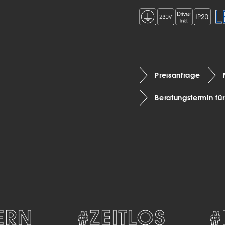
Preisanfrage
Beratungstermin fü
N
#ZEITLOS
#D