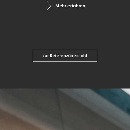
Mehr erfahren
keting (1)
eting-Cookies werden von Drittanbietern oder Publishern verwendet, um
onalisierte Werbung anzuzeigen. Sie tun dies, indem sie Besucher über Web
eg verfolgen.
Cookie-Informationen anzeigen
Datenschutzerklärung
Imp
zur Referenzübersicht