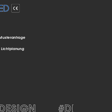
Musteranfrage
r Lichtplanung
ESIGN
#DEKORATIV