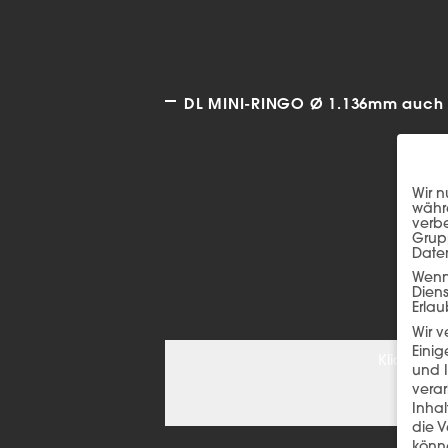
DL MINI-RINGO Ø 1.136mm auch i
Wir n
währe
verbe
Grup
Date
Wenn 
Dien
Erlau
Wir 
Einig
Klicken S
und I
verar
Inha
die V
könne