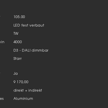
Aktuelles & Events
nleuchten
t
105.00
enensysteme
LED fest verbaut
auleuchten
TW
hör
vin
4000
D3 - DALI dimmbar
Starr
t
Ja
n
9 170,00
direkt + indirekt
es
Aluminium