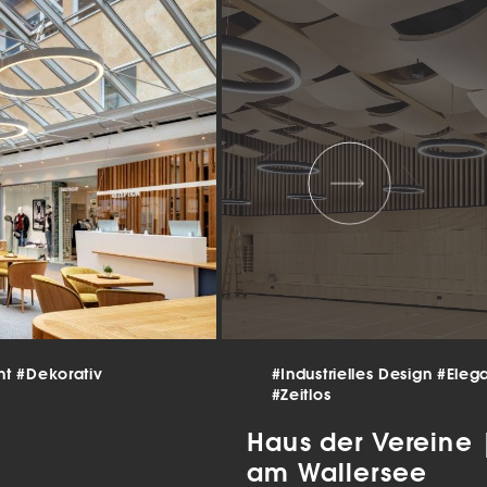
 und
er
g
.
nen
len.
Zurück
nt
#Dekorativ
#Industrielles Design
#Eleg
Statistiken
#Zeitlos
ns zu
Haus der Vereine
am Wallersee