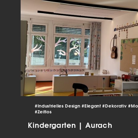
verar
Inha
die V
Hier 
Ihre 
Info
Al
Ei
Daten
Ess
Esse
einw
#Industrielles Design
#Elegant
#Dekorativ
#Mo
Sta
#Zeitlos
Stat
Kindergarten | Aurach
vers