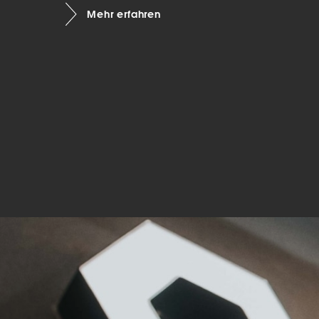
Mehr erfahren
Mar
Mark
pers
hinw