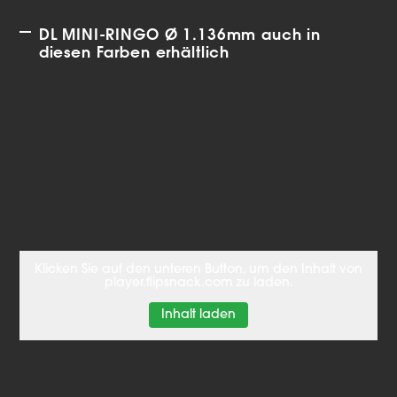
DL MINI-RINGO Ø 1.136mm auch in
diesen Farben erhältlich
Klicken Sie auf den unteren Button, um den Inhalt von
player.flipsnack.com zu laden.
Inhalt laden