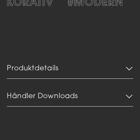
EKORATIV
#MODERN
#
Produktdetails
Händler Downloads