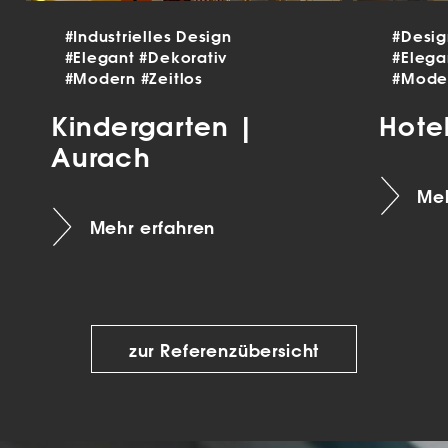
#Industrielles Design
#Desi
#Elegant
#Dekorativ
#Eleg
#Modern
#Zeitlos
#Mode
Kindergarten |
Hote
Aurach
Meh
Mehr erfahren
zur Referenzübersicht