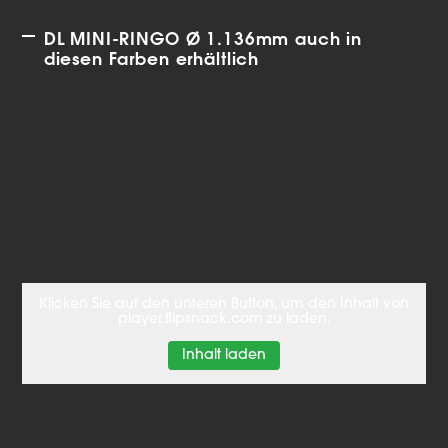
DL MINI-RINGO Ø 1.136mm auch in
diesen Farben erhältlich
Klicken Sie auf den unteren Button, um den Inhalt von
player.flipsnack.com zu laden.
Inhalt laden