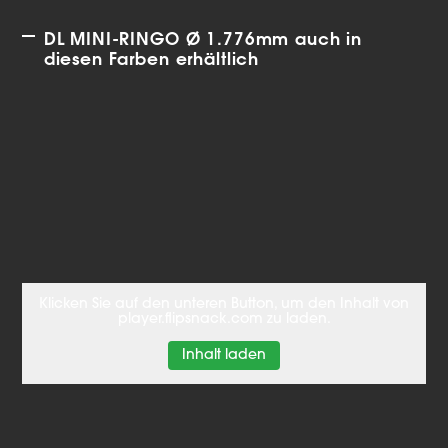
DL MINI-RINGO Ø 1.776mm auch in
diesen Farben erhältlich
Klicken Sie auf den unteren Button, um den Inhalt von
player.flipsnack.com zu laden.
Inhalt laden