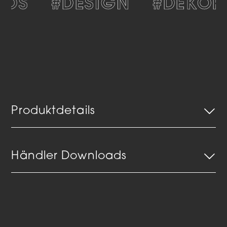
LOS
#DESIGN
#DEKORA
Produktdetails
Händler Downloads