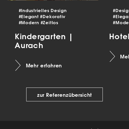
#Industrielles Design
#Desi
#Elegant
#Dekorativ
#Eleg
#Modern
#Zeitlos
#Mode
Kindergarten |
Hote
Aurach
Meh
Mehr erfahren
zur Referenzübersicht