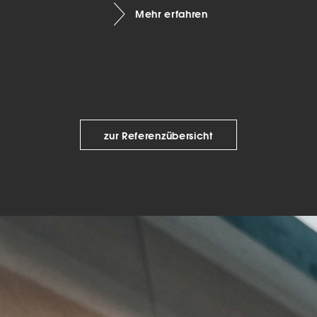
Mehr erfahren
keting (1)
eting-Cookies werden von Drittanbietern oder Publishern verwendet, um
onalisierte Werbung anzuzeigen. Sie tun dies, indem sie Besucher über Web
eg verfolgen.
Cookie-Informationen anzeigen
Datenschutzerklärung
Imp
zur Referenzübersicht