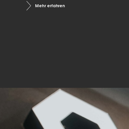
Mehr erfahren
Mar
Mark
pers
hinw