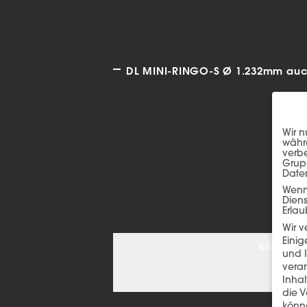
DL MINI-RINGO-S Ø 1.232mm auch
Wir n
währe
verbe
Grup
Date
Wenn 
Dien
Erlau
Wir 
Einig
Klicken S
und I
verar
Inha
die V
könne