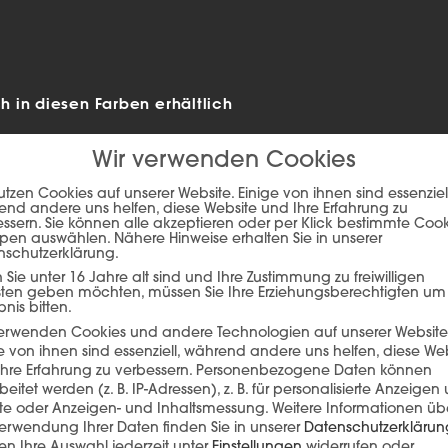
 in diesen Farben erhältlich
Wir verwenden Cookies
utzen Cookies auf unserer Website. Einige von ihnen sind essenziell
nd andere uns helfen, diese Website und Ihre Erfahrung zu
ssern. Sie können alle akzeptieren oder per Klick bestimmte Coo
pen auswählen. Nähere Hinweise erhalten Sie in unserer
nschutzerklärung.
Sie unter 16 Jahre alt sind und Ihre Zustimmung zu freiwilligen
sten geben möchten, müssen Sie Ihre Erziehungsberechtigten um
bnis bitten.
verwenden Cookies und andere Technologien auf unserer Website
e von ihnen sind essenziell, während andere uns helfen, diese We
ie auf den unteren Button, um den Inhalt von player.flipsnack.com
hre Erfahrung zu verbessern.
Personenbezogene Daten können
beitet werden (z. B. IP-Adressen), z. B. für personalisierte Anzeigen
Inhalt laden
lte oder Anzeigen- und Inhaltsmessung.
Weitere Informationen üb
erwendung Ihrer Daten finden Sie in unserer
Datenschutzerklärun
n Ihre Auswahl jederzeit unter
Einstellungen
widerrufen oder