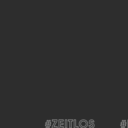
N
#ZEITLOS
#D