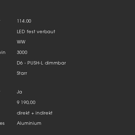
Aktuelles & Events
nleuchten
t
114.00
enensysteme
LED fest verbaut
auleuchten
WW
hör
vin
3000
D6 - PUSH-L dimmbar
Starr
t
Ja
n
9 190,00
direkt + indirekt
es
Aluminium