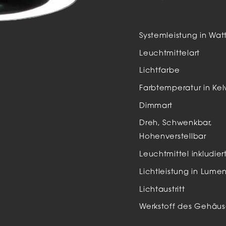
Auße
LED
Systemleistung in Wat
Schi
Leuchtmittelart
Einb
Lichtfarbe
Zube
Farbtemperatur in Kel
Dimmart
Dreh, Schwenkbar,
Hohenverstellbar
Leuchtmittel inkludier
Lichtleistung in Lume
Lichtaustritt
Werkstoff des Gehäus