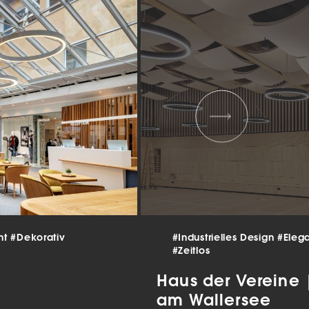
 und
er
g
.
nen
len.
Zurück
nt
#Dekorativ
#Industrielles Design
#Eleg
Statistiken
#Zeitlos
ns zu
Haus der Vereine
am Wallersee