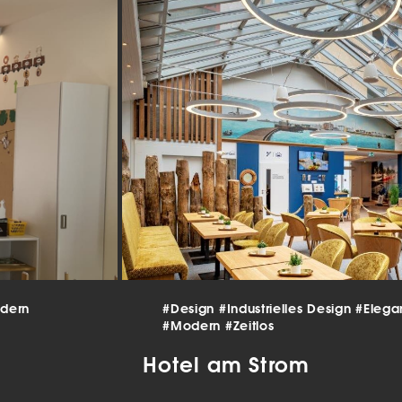
beitet werden (z. B. IP-Adressen), z. B. für personalisierte Anzeigen
lte oder Anzeigen- und Inhaltsmessung.
Weitere Informationen üb
erwendung Ihrer Daten finden Sie in unserer
Datenschutzerklärun
finden Sie eine Übersicht über alle verwendeten Cookies. Sie kön
Einwilligung zu ganzen Kategorien geben oder sich weitere
rmationen anzeigen lassen und so nur bestimmte Cookies auswäh
le akzeptieren
nstellungen speichern
schutzeinstellungen
enziell (2)
nzielle Cookies ermöglichen grundlegende Funktionen und sind für die
andfreie Funktion der Website erforderlich.
Cookie-Informationen anzeigen
dern
#Design
#Industrielles Design
#Elega
tistiken (1)
#Modern
#Zeitlos
istik Cookies erfassen Informationen anonym. Diese Informationen helfen u
Hotel am Strom
tehen, wie unsere Besucher unsere Website nutzen.
Cookie-Informationen anzeigen