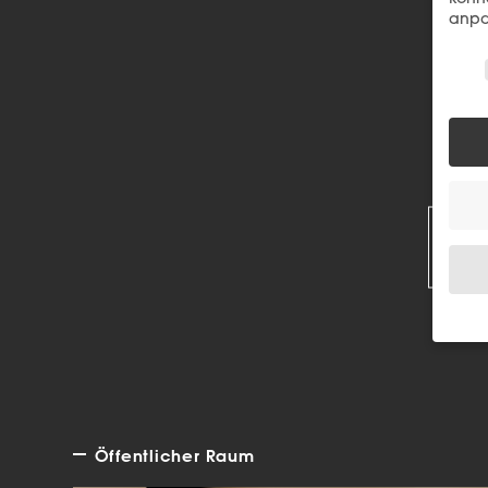
anpa
Wir 
R
Wenn 
Dien
Erlau
Wir 
Öffentlicher Raum
Einig
und I