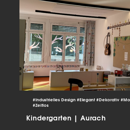
verar
Inha
die V
Hier 
Ihre 
Info
Al
Ei
Daten
Ess
Esse
einw
#Industrielles Design
#Elegant
#Dekorativ
#Mo
Sta
#Zeitlos
Stat
Kindergarten | Aurach
vers