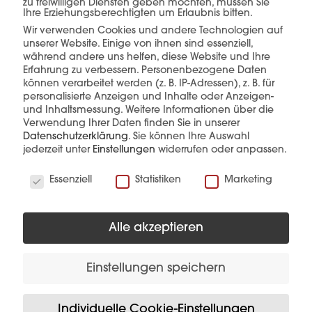
zu freiwilligen Diensten geben möchten, müssen Sie
Ihre Erziehungsberechtigten um Erlaubnis bitten.
Wir verwenden Cookies und andere Technologien auf
unserer Website. Einige von ihnen sind essenziell,
während andere uns helfen, diese Website und Ihre
mehr erfahren
Erfahrung zu verbessern.
Personenbezogene Daten
können verarbeitet werden (z. B. IP-Adressen), z. B. für
personalisierte Anzeigen und Inhalte oder Anzeigen-
und Inhaltsmessung.
Weitere Informationen über die
Verwendung Ihrer Daten finden Sie in unserer
Datenschutzerklärung
.
Sie können Ihre Auswahl
jederzeit unter
Einstellungen
widerrufen oder anpassen.
Wir verwenden Cookies
Diese Produkte könnten Sie auch
Essenziell
Statistiken
Marketing
interessieren
Alle akzeptieren
Einstellungen speichern
Individuelle Cookie-Einstellungen