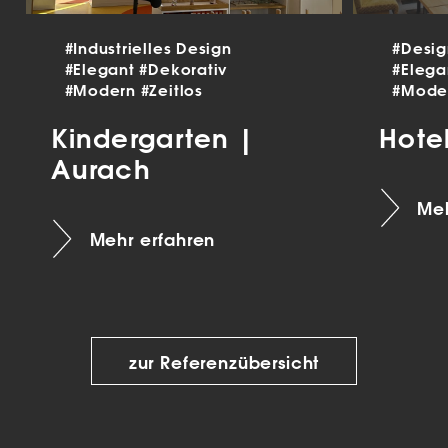
#Industrielles Design
#Desi
#Elegant
#Dekorativ
#Eleg
#Modern
#Zeitlos
#Mode
Kindergarten |
Hote
Aurach
Meh
Mehr erfahren
zur Referenzübersicht