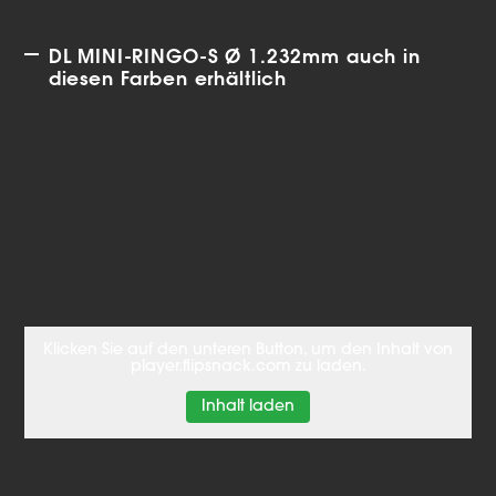
DL MINI-RINGO-S Ø 1.232mm auch in
diesen Farben erhältlich
Klicken Sie auf den unteren Button, um den Inhalt von
player.flipsnack.com zu laden.
Inhalt laden