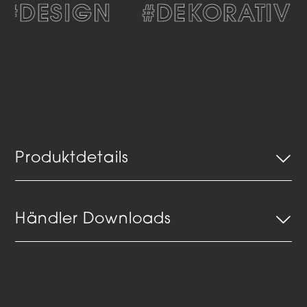
#DESIGN
#DEKORATIV
Produktdetails
Händler Downloads