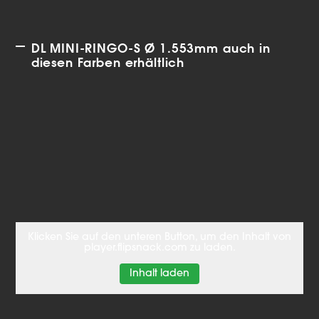
DL MINI-RINGO-S Ø 1.553mm auch in
diesen Farben erhältlich
Klicken Sie auf den unteren Button, um den Inhalt von
player.flipsnack.com zu laden.
Inhalt laden