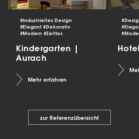
#Industrielles Design
#Desi
#Elegant
#Dekorativ
#Eleg
#Modern
#Zeitlos
#Mode
Kindergarten |
Hote
Aurach
Meh
Mehr erfahren
zur Referenzübersicht