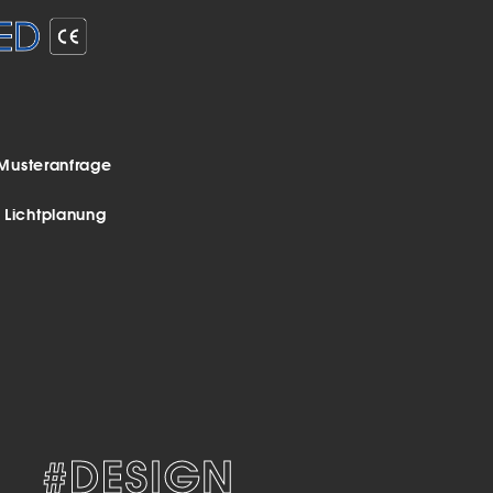
Musteranfrage
r Lichtplanung
#DESIGN
#DEKORA