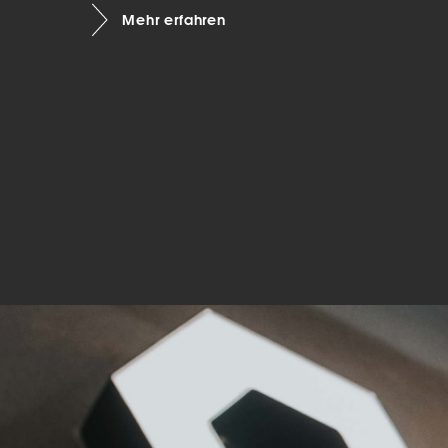
Mehr erfahren
Mar
Mark
pers
hinw