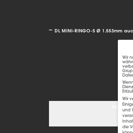
DL MINI-RINGO-S Ø 1.553mm auch
Wir n
währe
verbe
Grup
Date
Wenn 
Dien
Erlau
Wir 
Einig
Klicken S
und I
verar
Inha
die V
könne