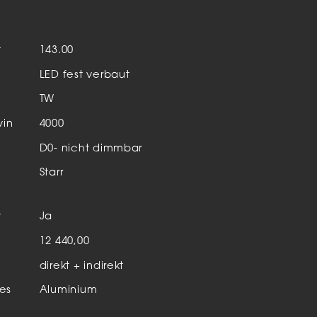
Aktuelles & Events
nleuchten
t
143.00
enensysteme
LED fest verbaut
auleuchten
TW
hör
vin
4000
D0- nicht dimmbar
Starr
t
Ja
n
12 440,00
direkt + indirekt
es
Aluminium