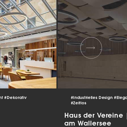
 und
er
g
.
nen
len.
Zurück
nt
#Dekorativ
#Industrielles Design
#Eleg
Statistiken
#Zeitlos
ns zu
Haus der Vereine
am Wallersee