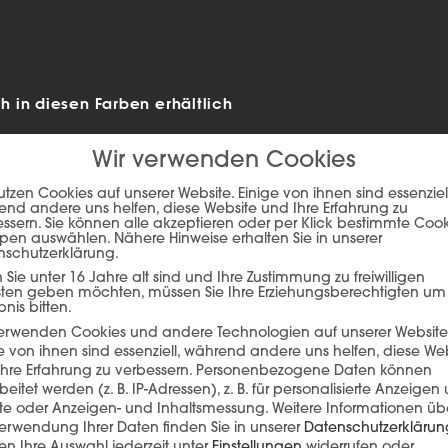
 in diesen Farben erhältlich
Wir verwenden Cookies
utzen Cookies auf unserer Website. Einige von ihnen sind essenziell
nd andere uns helfen, diese Website und Ihre Erfahrung zu
ssern. Sie können alle akzeptieren oder per Klick bestimmte Coo
pen auswählen. Nähere Hinweise erhalten Sie in unserer
nschutzerklärung.
Sie unter 16 Jahre alt sind und Ihre Zustimmung zu freiwilligen
sten geben möchten, müssen Sie Ihre Erziehungsberechtigten um
bnis bitten.
verwenden Cookies und andere Technologien auf unserer Website
e von ihnen sind essenziell, während andere uns helfen, diese We
ie auf den unteren Button, um den Inhalt von player.flipsnack.com
hre Erfahrung zu verbessern.
Personenbezogene Daten können
beitet werden (z. B. IP-Adressen), z. B. für personalisierte Anzeigen
Inhalt laden
lte oder Anzeigen- und Inhaltsmessung.
Weitere Informationen üb
erwendung Ihrer Daten finden Sie in unserer
Datenschutzerklärun
n Ihre Auswahl jederzeit unter
Einstellungen
widerrufen oder