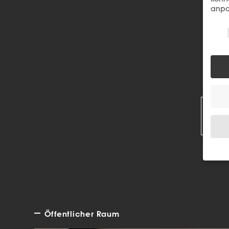
anpa
Wir 
R
Wenn 
Dien
Erlau
Wir 
Öffentlicher Raum
Einig
und I