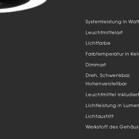
Auße
LED
Systemleistung in Wat
Schi
Leuchtmittelart
Einb
Lichtfarbe
Zube
Farbtemperatur in Kel
Dimmart
Dreh, Schwenkbar,
Hohenverstellbar
Leuchtmittel inkludier
Lichtleistung in Lume
Lichtaustritt
Werkstoff des Gehäus