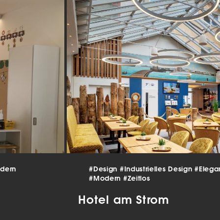
beitet werden (z. B. IP-Adressen), z. B. für personalisierte Anzeigen
lte oder Anzeigen- und Inhaltsmessung.
Weitere Informationen üb
erwendung Ihrer Daten finden Sie in unserer
Datenschutzerklärun
finden Sie eine Übersicht über alle verwendeten Cookies. Sie kön
Einwilligung zu ganzen Kategorien geben oder sich weitere
rmationen anzeigen lassen und so nur bestimmte Cookies auswäh
le akzeptieren
nstellungen speichern
schutzeinstellungen
enziell (2)
nzielle Cookies ermöglichen grundlegende Funktionen und sind für die
andfreie Funktion der Website erforderlich.
Cookie-Informationen anzeigen
dern
#Design
#Industrielles Design
#Elega
tistiken (1)
#Modern
#Zeitlos
istik Cookies erfassen Informationen anonym. Diese Informationen helfen u
Hotel am Strom
tehen, wie unsere Besucher unsere Website nutzen.
Cookie-Informationen anzeigen