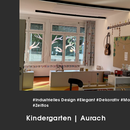
verar
Inha
die V
Hier 
Ihre 
Info
Al
Ei
Daten
Ess
Esse
einw
#Industrielles Design
#Elegant
#Dekorativ
#Mo
Sta
#Zeitlos
Stat
Kindergarten | Aurach
vers