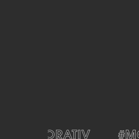
#DEKORATIV
#MO