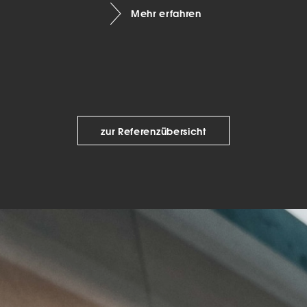
Mehr erfahren
keting (1)
eting-Cookies werden von Drittanbietern oder Publishern verwendet, um
onalisierte Werbung anzuzeigen. Sie tun dies, indem sie Besucher über Web
eg verfolgen.
Cookie-Informationen anzeigen
Datenschutzerklärung
Imp
zur Referenzübersicht