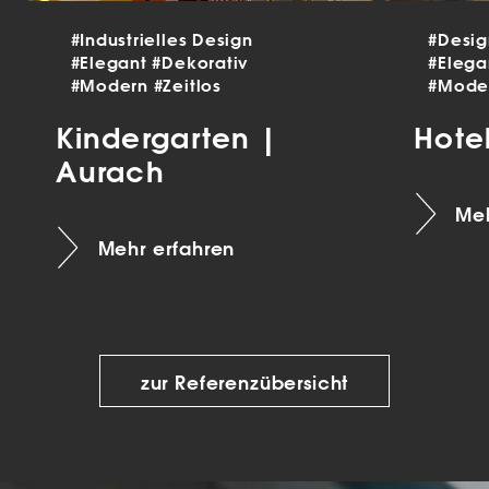
#Industrielles Design
#Desi
#Elegant
#Dekorativ
#Eleg
#Modern
#Zeitlos
#Mode
Kindergarten |
Hote
Aurach
Meh
Mehr erfahren
zur Referenzübersicht