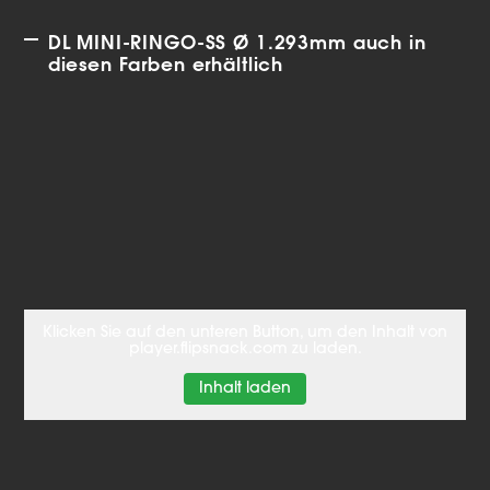
DL MINI-RINGO-SS Ø 1.293mm auch in
diesen Farben erhältlich
Klicken Sie auf den unteren Button, um den Inhalt von
player.flipsnack.com zu laden.
Inhalt laden