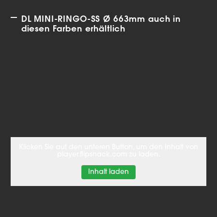
DL MINI-RINGO-SS Ø 663mm auch in
diesen Farben erhältlich
Klicken Sie auf den unteren Button, um den Inhalt von
player.flipsnack.com zu laden.
Inhalt laden