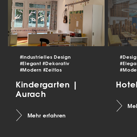
#Industrielles Design
#Desi
#Elegant
#Dekorativ
#Eleg
#Modern
#Zeitlos
#Mode
Kindergarten |
Hote
Aurach
Meh
Mehr erfahren