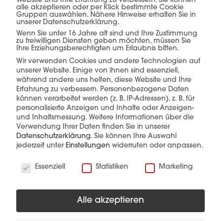
Website und Ihre Erfahrung zu verbessern. Sie können
alle akzeptieren oder per Klick bestimmte Cookie
Gruppen auswählen. Nähere Hinweise erhalten Sie in
Planung, Produktion &
unserer Datenschutzerklärung.
Wenn Sie unter 16 Jahre alt sind und Ihre Zustimmung
zu freiwilligen Diensten geben möchten, müssen Sie
Verkauf –
alles aus
Ihre Erziehungsberechtigten um Erlaubnis bitten.
Wir verwenden Cookies und andere Technologien auf
einer Hand.
unserer Website. Einige von ihnen sind essenziell,
während andere uns helfen, diese Website und Ihre
Erfahrung zu verbessern.
Personenbezogene Daten
können verarbeitet werden (z. B. IP-Adressen), z. B. für
personalisierte Anzeigen und Inhalte oder Anzeigen-
mehr erfahren
und Inhaltsmessung.
Weitere Informationen über die
Verwendung Ihrer Daten finden Sie in unserer
Datenschutzerklärung
.
Sie können Ihre Auswahl
jederzeit unter
Einstellungen
widerrufen oder anpassen.
Wir verwenden Cookies
Essenziell
Statistiken
Marketing
Diese Produkte könnten Sie auch
Alle akzeptieren
interessieren