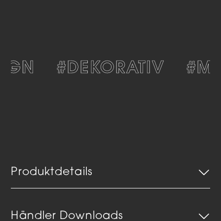
IGN
#DEKORATIV
#MO
Produktdetails
Händler Downloads