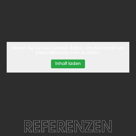
Klicken Sie auf den unteren Button, um den Inhalt von
player.flipsnack.com zu laden.
Inhalt laden
REFERENZEN