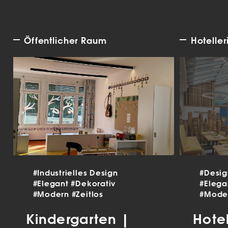
Öffentlicher Raum
Hoteller
#Industrielles Design
#Desi
#Elegant
#Dekorativ
#Eleg
#Modern
#Zeitlos
#Mode
Kindergarten |
Hote