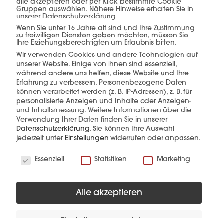
alle akzeptieren oder per Klick bestimmte Cookie
Gruppen auswählen. Nähere Hinweise erhalten Sie in
Planung, Produktion &
unserer Datenschutzerklärung.
Wenn Sie unter 16 Jahre alt sind und Ihre Zustimmung
Verkauf –
alles aus
zu freiwilligen Diensten geben möchten, müssen Sie
Ihre Erziehungsberechtigten um Erlaubnis bitten.
einer Hand.
Wir verwenden Cookies und andere Technologien auf
unserer Website. Einige von ihnen sind essenziell,
während andere uns helfen, diese Website und Ihre
Erfahrung zu verbessern.
Personenbezogene Daten
können verarbeitet werden (z. B. IP-Adressen), z. B. für
mehr erfahren
personalisierte Anzeigen und Inhalte oder Anzeigen-
und Inhaltsmessung.
Weitere Informationen über die
Verwendung Ihrer Daten finden Sie in unserer
Datenschutzerklärung
.
Sie können Ihre Auswahl
jederzeit unter
Einstellungen
widerrufen oder anpassen.
Wir verwenden Cookies
Essenziell
Statistiken
Marketing
Diese Produkte könnten Sie auch
Alle akzeptieren
interessieren