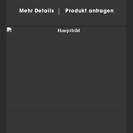
anzuzeigen. Sie tun dies, indem sie Besucher über Websites
hinweg verfolgen.
Mehr Details
Produkt anfragen
Cookie-Informationen anzeigen
Datenschutzerklärung
Impressum