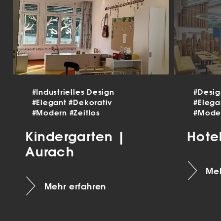
#Industrielles Design
#Desi
#Elegant
#Dekorativ
#Eleg
#Modern
#Zeitlos
#Mode
Kindergarten |
Hote
Aurach
Meh
Mehr erfahren