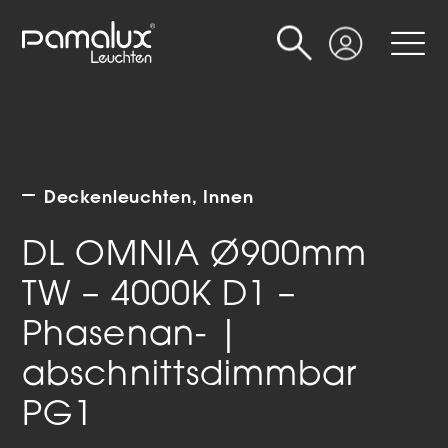
Suche
Login
Deckenleuchten
Innen
DL OMNIA Ø900mm
TW – 4000K D1 –
Phasenan- |
abschnittsdimmbar
PG1