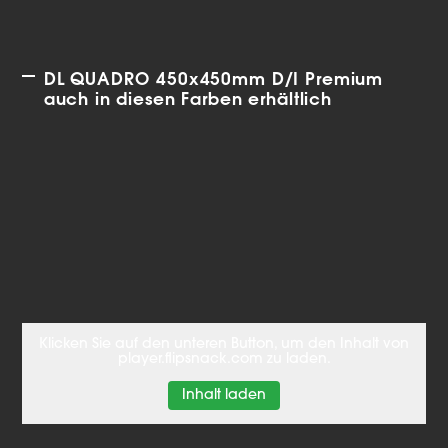
DL QUADRO 450x450mm D/I Premium
auch in diesen Farben erhältlich
Klicken Sie auf den unteren Button, um den Inhalt von
player.flipsnack.com zu laden.
Inhalt laden