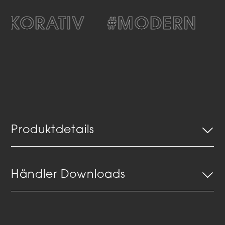
EKORATIV
#MODERN
#
Produktdetails
Händler Downloads