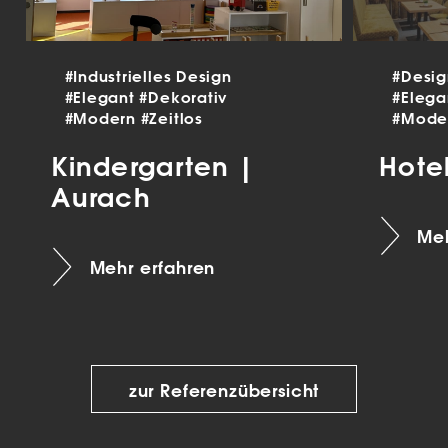
#Industrielles Design
#Desi
#Elegant
#Dekorativ
#Eleg
#Modern
#Zeitlos
#Mode
Kindergarten |
Hote
Aurach
Meh
Mehr erfahren
zur Referenzübersicht