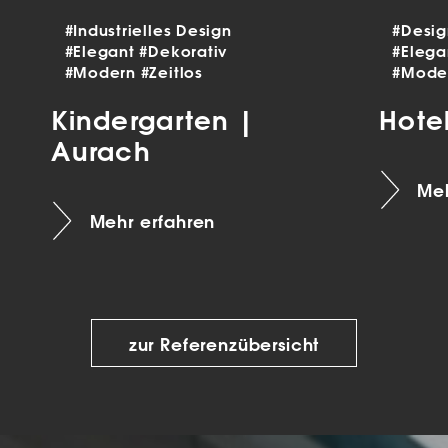
#Industrielles Design
#Desi
#Elegant
#Dekorativ
#Eleg
#Modern
#Zeitlos
#Mode
Kindergarten |
Hote
Aurach
Meh
Mehr erfahren
zur Referenzübersicht