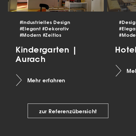
#Industrielles Design
#Desi
#Elegant
#Dekorativ
#Eleg
#Modern
#Zeitlos
#Mode
Kindergarten |
Hote
Aurach
Meh
Mehr erfahren
zur Referenzübersicht