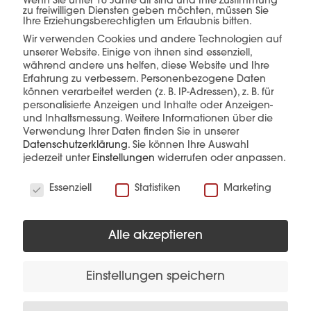
einer Hand.
Wenn Sie unter 16 Jahre alt sind und Ihre Zustimmung
zu freiwilligen Diensten geben möchten, müssen Sie
Ihre Erziehungsberechtigten um Erlaubnis bitten.
Wir verwenden Cookies und andere Technologien auf
unserer Website. Einige von ihnen sind essenziell,
mehr erfahren
während andere uns helfen, diese Website und Ihre
Erfahrung zu verbessern.
Personenbezogene Daten
können verarbeitet werden (z. B. IP-Adressen), z. B. für
personalisierte Anzeigen und Inhalte oder Anzeigen-
und Inhaltsmessung.
Weitere Informationen über die
Verwendung Ihrer Daten finden Sie in unserer
Datenschutzerklärung
.
Sie können Ihre Auswahl
jederzeit unter
Einstellungen
widerrufen oder anpassen.
Wir verwenden Cookies
Diese Produkte könnten Sie auch
Essenziell
Statistiken
Marketing
interessieren
Alle akzeptieren
Einstellungen speichern