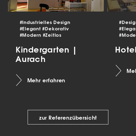
#Industrielles Design
#Desi
#Elegant
#Dekorativ
#Eleg
#Modern
#Zeitlos
#Mode
Kindergarten |
Hote
Aurach
Meh
Mehr erfahren
zur Referenzübersicht