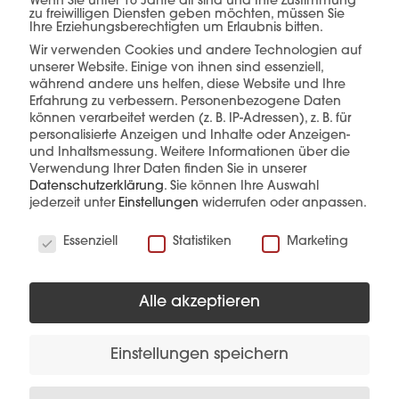
Wenn Sie unter 16 Jahre alt sind und Ihre Zustimmung
einer Hand.
zu freiwilligen Diensten geben möchten, müssen Sie
Ihre Erziehungsberechtigten um Erlaubnis bitten.
Wir verwenden Cookies und andere Technologien auf
unserer Website. Einige von ihnen sind essenziell,
während andere uns helfen, diese Website und Ihre
Erfahrung zu verbessern.
Personenbezogene Daten
mehr erfahren
können verarbeitet werden (z. B. IP-Adressen), z. B. für
personalisierte Anzeigen und Inhalte oder Anzeigen-
und Inhaltsmessung.
Weitere Informationen über die
Verwendung Ihrer Daten finden Sie in unserer
Datenschutzerklärung
.
Sie können Ihre Auswahl
jederzeit unter
Einstellungen
widerrufen oder anpassen.
Wir verwenden Cookies
Essenziell
Statistiken
Marketing
Diese Produkte könnten Sie auch
interessieren
Alle akzeptieren
Einstellungen speichern