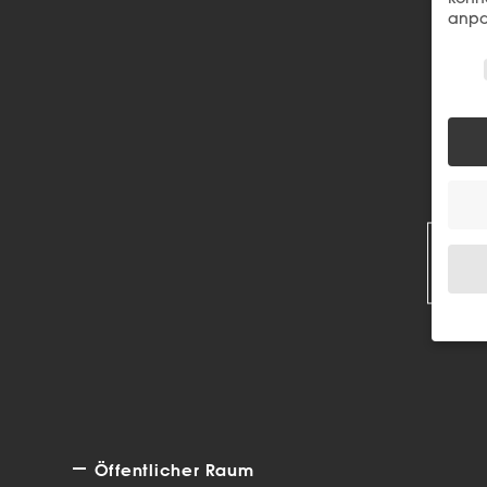
anpa
Wir 
R
Wenn 
Dien
Erlau
Wir 
Einig
Öffentlicher Raum
und I