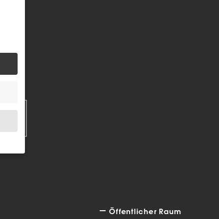
EN
.
bsite
Öffentlicher Raum