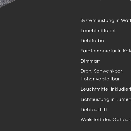
Auße
LED
Systemleistung in Wat
Schi
Leuchtmittelart
Einb
Lichtfarbe
Zube
Farbtemperatur in Kel
Dimmart
Dreh, Schwenkbar,
Hohenverstellbar
Leuchtmittel inkludier
Lichtleistung in Lume
Lichtaustritt
Werkstoff des Gehäus