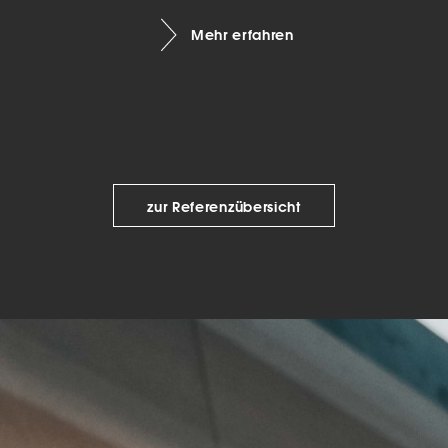
keting (1)
Mehr erfahren
eting-Cookies werden von Drittanbietern oder Publishern verwendet, um
onalisierte Werbung anzuzeigen. Sie tun dies, indem sie Besucher über Web
eg verfolgen.
Cookie-Informationen anzeigen
Datenschutzerklärung
Imp
zur Referenzübersicht