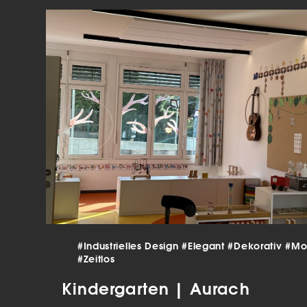
verar
Inha
die V
Hier 
Ihre 
Info
Al
Ei
Daten
Ess
Esse
einw
Sta
#Industrielles Design
#Elegant
#Dekorativ
#Mo
#Zeitlos
Stat
vers
Kindergarten | Aurach