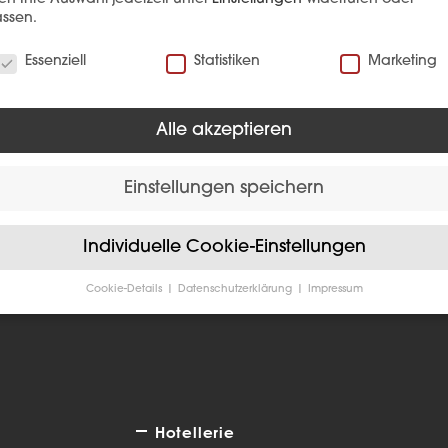
ssen.
verwenden Cookies
Essenziell
Statistiken
Marketing
Alle akzeptieren
EFERENZ
Einstellungen speichern
Individuelle Cookie-Einstellungen
Cookie-Details
Datenschutzerklärung
Impressum
Datenschutzeinstellungen
Sie unter 16 Jahre alt sind und Ihre Zustimmung zu freiwilligen
sten geben möchten, müssen Sie Ihre Erziehungsberechtigten um
bnis bitten.
verwenden Cookies und andere Technologien auf unserer Website
e von ihnen sind essenziell, während andere uns helfen, diese We
Hotellerie
hre Erfahrung zu verbessern.
Personenbezogene Daten können