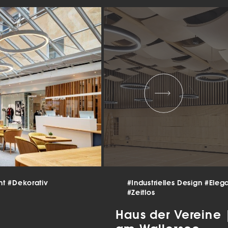
 und
er
g
.
nen
len.
Zurück
Statistiken
nt
#Dekorativ
#Industrielles Design
#Eleg
#Zeitlos
ns zu
Haus der Vereine