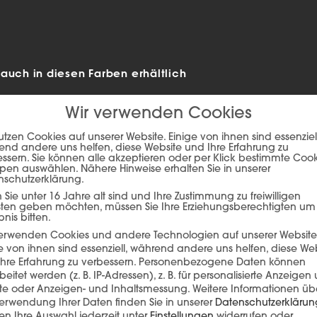
ch in diesen Farben erhältlich
Wir verwenden Cookies
utzen Cookies auf unserer Website. Einige von ihnen sind essenziell
nd andere uns helfen, diese Website und Ihre Erfahrung zu
ssern. Sie können alle akzeptieren oder per Klick bestimmte Coo
pen auswählen. Nähere Hinweise erhalten Sie in unserer
nschutzerklärung.
Sie unter 16 Jahre alt sind und Ihre Zustimmung zu freiwilligen
sten geben möchten, müssen Sie Ihre Erziehungsberechtigten um
bnis bitten.
verwenden Cookies und andere Technologien auf unserer Website
e von ihnen sind essenziell, während andere uns helfen, diese We
hre Erfahrung zu verbessern.
Personenbezogene Daten können
ie auf den unteren Button, um den Inhalt von player.flipsnack.com
beitet werden (z. B. IP-Adressen), z. B. für personalisierte Anzeigen
lte oder Anzeigen- und Inhaltsmessung.
Weitere Informationen üb
Inhalt laden
erwendung Ihrer Daten finden Sie in unserer
Datenschutzerklärun
n Ihre Auswahl jederzeit unter
Einstellungen
widerrufen oder