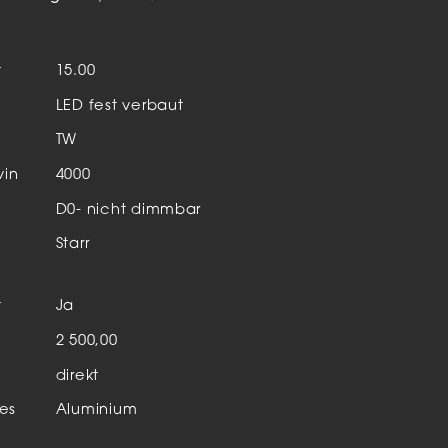
Aktuelles & Events
nleuchten
t
15.00
enensysteme
LED fest verbaut
auleuchten
TW
hör
vin
4000
D0- nicht dimmbar
Starr
t
Ja
n
2 500,00
direkt
es
Aluminium