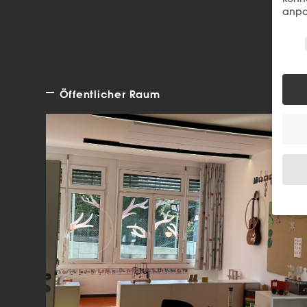
anpa
Wir 
Öffentlicher Raum
Wenn 
Dien
Erlau
Wir 
Einig
und I