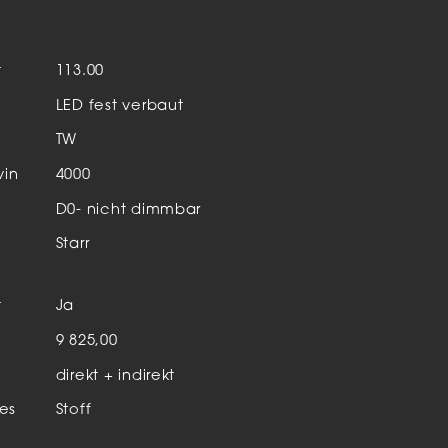
Aktuelles & Events
nleuchten
t
113.00
enensysteme
LED fest verbaut
auleuchten
TW
hör
vin
4000
D0- nicht dimmbar
Starr
t
Ja
n
9 825,00
direkt + indirekt
es
Stoff