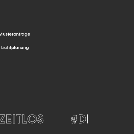
Musteranfrage
r Lichtplanung
ITLOS
#DESIGN