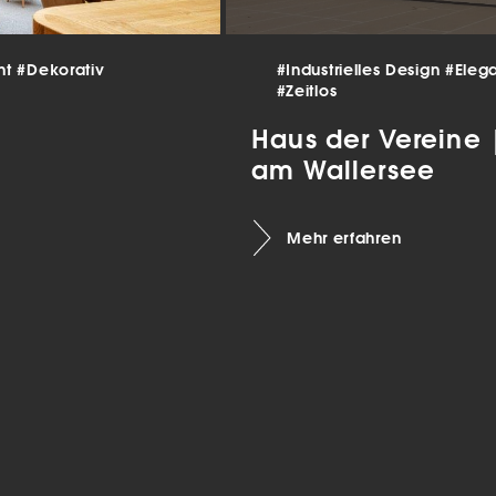
 und
er
g
.
nt
#Dekorativ
#Industrielles Design
#Eleg
nen
#Zeitlos
len.
Haus der Vereine
am Wallersee
Zurück
Mehr erfahren
Statistiken
ns zu