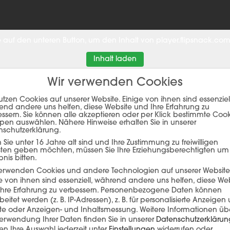
ie auf den unteren Button, um den Inhalt von player.flipsnack.com
Inhalt laden
Wir verwenden Cookies
utzen Cookies auf unserer Website. Einige von ihnen sind essenziell
nd andere uns helfen, diese Website und Ihre Erfahrung zu
ssern. Sie können alle akzeptieren oder per Klick bestimmte Coo
pen auswählen. Nähere Hinweise erhalten Sie in unserer
nschutzerklärung.
Sie unter 16 Jahre alt sind und Ihre Zustimmung zu freiwilligen
sten geben möchten, müssen Sie Ihre Erziehungsberechtigten um
bnis bitten.
verwenden Cookies und andere Technologien auf unserer Website
EFERENZ
e von ihnen sind essenziell, während andere uns helfen, diese We
hre Erfahrung zu verbessern.
Personenbezogene Daten können
beitet werden (z. B. IP-Adressen), z. B. für personalisierte Anzeigen
lte oder Anzeigen- und Inhaltsmessung.
Weitere Informationen üb
erwendung Ihrer Daten finden Sie in unserer
Datenschutzerklärun
n Ihre Auswahl jederzeit unter
Einstellungen
widerrufen oder