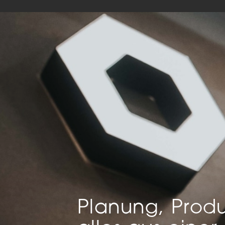
Mar
Mark
pers
hinw
Planung, Produ