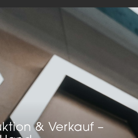
keting (1)
eting-Cookies werden von Drittanbietern oder Publishern verwendet, um
onalisierte Werbung anzuzeigen. Sie tun dies, indem sie Besucher über Web
eg verfolgen.
Cookie-Informationen anzeigen
Datenschutzerklärung
Imp
ktion & Verkauf –