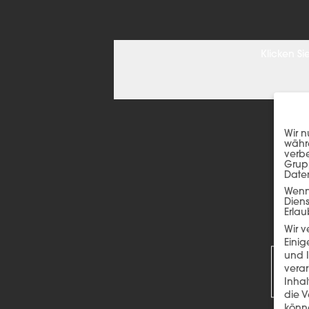
Klicken S
Wir n
währe
verbe
Grup
Date
Wenn 
Dien
Erlau
Wir 
R
Einig
und I
verar
Inha
die V
könne