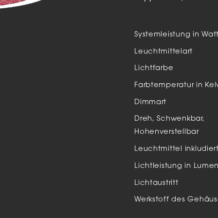
Auße
LED
Systemleistung in Wat
Schi
Leuchtmittelart
Einb
Lichtfarbe
Zube
Farbtemperatur in Kel
Dimmart
Dreh, Schwenkbar,
Hohenverstellbar
Leuchtmittel inkludier
Lichtleistung in Lume
Lichtaustritt
Werkstoff des Gehäus