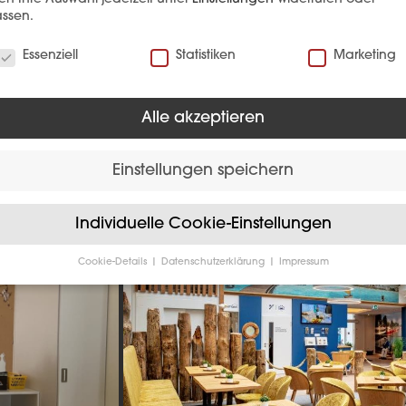
ssen.
verwenden Cookies
Essenziell
Statistiken
Marketing
Alle akzeptieren
Hotellerie
Einstellungen speichern
Individuelle Cookie-Einstellungen
Cookie-Details
Datenschutzerklärung
Impressum
Datenschutzeinstellungen
Sie unter 16 Jahre alt sind und Ihre Zustimmung zu freiwilligen
sten geben möchten, müssen Sie Ihre Erziehungsberechtigten um
bnis bitten.
verwenden Cookies und andere Technologien auf unserer Website
e von ihnen sind essenziell, während andere uns helfen, diese We
hre Erfahrung zu verbessern.
Personenbezogene Daten können