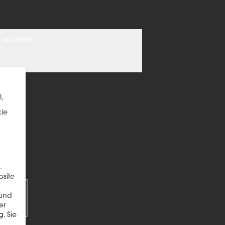
 zu laden.
,
kie
.
EN
bsite
 und
er
g
.
Sie