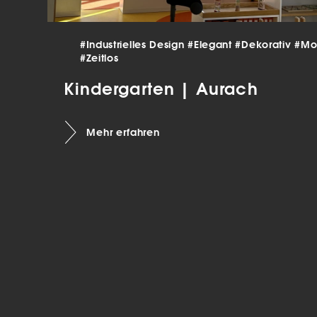
verar
Inha
die V
#Industrielles Design
#Elegant
#Dekorativ
#Mo
Hier 
Ihre 
#Zeitlos
Info
Kindergarten | Aurach
Al
Mehr erfahren
Ei
Daten
Ess
Esse
einw
Sta
Stat
vers