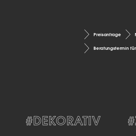
Preisanfrage
Beratungstermin fü
#DEKORATIV
#ZE