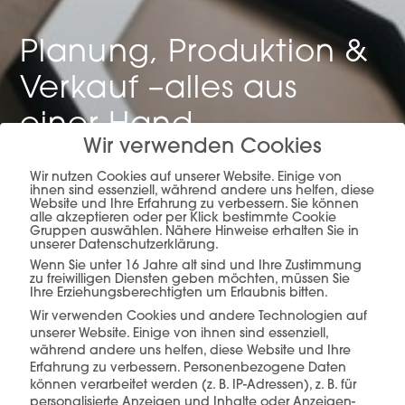
Planung, Produktion &
Verkauf –
alles aus
einer Hand.
Wir verwenden Cookies
Wir nutzen Cookies auf unserer Website. Einige von
ihnen sind essenziell, während andere uns helfen, diese
Website und Ihre Erfahrung zu verbessern. Sie können
mehr erfahren
alle akzeptieren oder per Klick bestimmte Cookie
Gruppen auswählen. Nähere Hinweise erhalten Sie in
unserer Datenschutzerklärung.
Wenn Sie unter 16 Jahre alt sind und Ihre Zustimmung
zu freiwilligen Diensten geben möchten, müssen Sie
Ihre Erziehungsberechtigten um Erlaubnis bitten.
Wir verwenden Cookies und andere Technologien auf
unserer Website. Einige von ihnen sind essenziell,
während andere uns helfen, diese Website und Ihre
Diese Produkte könnten Sie auch
Erfahrung zu verbessern.
Personenbezogene Daten
interessieren
können verarbeitet werden (z. B. IP-Adressen), z. B. für
personalisierte Anzeigen und Inhalte oder Anzeigen-