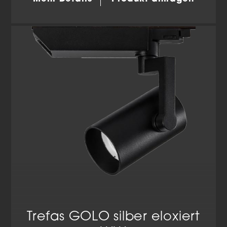
Wir verwenden Cookies und andere Technologien auf
unserer Website. Einige von ihnen sind essenziell,
während andere uns helfen, diese Website und Ihre
Erfahrung zu verbessern.
Personenbezogene Daten
können verarbeitet werden (z. B. IP-Adressen), z. B. für
personalisierte Anzeigen und Inhalte oder Anzeigen-
und Inhaltsmessung.
Weitere Informationen über die
Verwendung Ihrer Daten finden Sie in unserer
Datenschutzerklärung
.
Hier finden Sie eine Übersicht über alle verwendeten
Cookies. Sie können Ihre Einwilligung zu ganzen
Kategorien geben oder sich weitere Informationen
anzeigen lassen und so nur bestimmte Cookies
auswählen.
Alle akzeptieren
Einstellungen speichern
Zurück
Datenschutzeinstellungen
Essenziell (2)
Essenzielle Cookies ermöglichen grundlegende Funktionen
und sind für die einwandfreie Funktion der Website
erforderlich.
Trefas GOLO silber eloxiert
Cookie-Informationen anzeigen