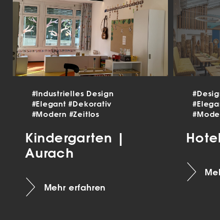
#Industrielles Design
#Desi
#Elegant
#Dekorativ
#Eleg
#Modern
#Zeitlos
#Mode
Kindergarten |
Hote
Aurach
Meh
Mehr erfahren