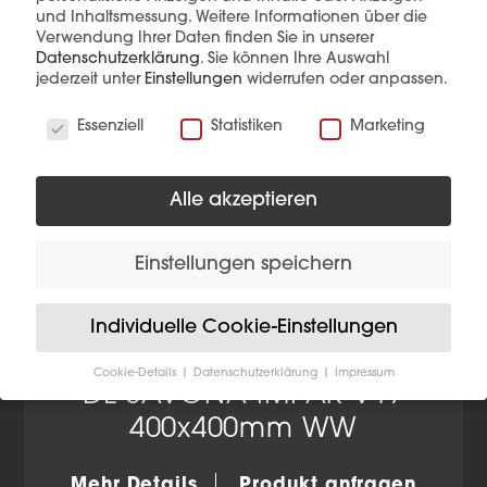
und Inhaltsmessung.
Weitere Informationen über die
Verwendung Ihrer Daten finden Sie in unserer
Datenschutzerklärung
.
Sie können Ihre Auswahl
jederzeit unter
Einstellungen
widerrufen oder anpassen.
Wir verwenden Cookies
Essenziell
Statistiken
Marketing
Alle akzeptieren
Einstellungen speichern
Individuelle Cookie-Einstellungen
Cookie-Details
Datenschutzerklärung
Impressum
DL SAVONA-IMPAR V17
Datenschutzeinstellungen
400x400mm WW
Wenn Sie unter 16 Jahre alt sind und Ihre Zustimmung
zu freiwilligen Diensten geben möchten, müssen Sie
Ihre Erziehungsberechtigten um Erlaubnis bitten.
Mehr Details
Produkt anfragen