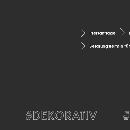
Preisanfrage
Beratungstermin fü
#DEKORATIV
#Z