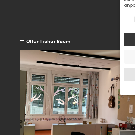
anpa
Wir 
Öffentlicher Raum
Wenn 
Dien
Erlau
Wir 
Einig
und I