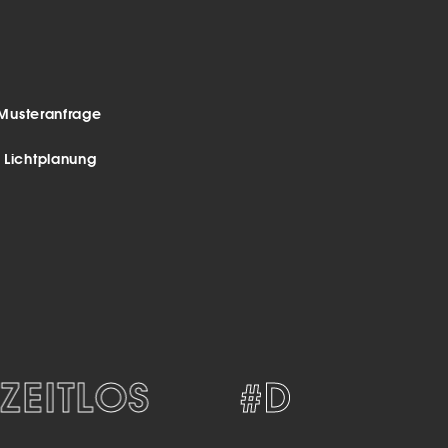
Musteranfrage
r Lichtplanung
EITLOS
#DESIGN