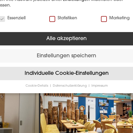
ssen.
verwenden Cookies
Essenziell
Statistiken
Marketing
Alle akzeptieren
Hotellerie
Einstellungen speichern
Individuelle Cookie-Einstellungen
Cookie-Details
Datenschutzerklärung
Impressum
Datenschutzeinstellungen
Sie unter 16 Jahre alt sind und Ihre Zustimmung zu freiwilligen
sten geben möchten, müssen Sie Ihre Erziehungsberechtigten um
bnis bitten.
verwenden Cookies und andere Technologien auf unserer Website
e von ihnen sind essenziell, während andere uns helfen, diese We
hre Erfahrung zu verbessern.
Personenbezogene Daten können