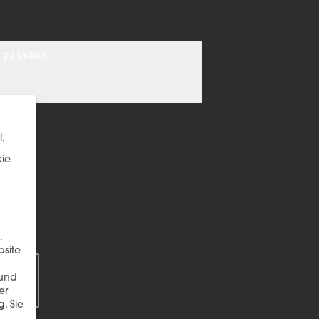
 zu laden.
,
kie
.
EN
bsite
 und
er
g
.
Sie