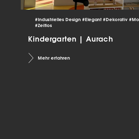
verar
Inha
die V
#Industrielles Design
#Elegant
#Dekorativ
#Mo
Hier 
Ihre 
#Zeitlos
Info
Kindergarten | Aurach
Al
Mehr erfahren
Ei
Daten
Ess
Esse
einw
Sta
Stat
vers