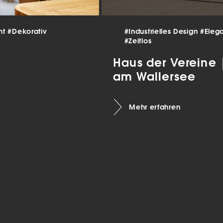
 und
er
g
.
nt
#Dekorativ
#Industrielles Design
#Eleg
nen
#Zeitlos
len.
Haus der Vereine
am Wallersee
Zurück
Mehr erfahren
Statistiken
ns zu