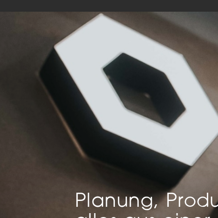
Mar
Mark
pers
hinw
Planung, Produ