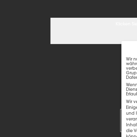
Klicken S
Wir n
währe
verbe
Grup
Date
Wenn 
Dien
Erlau
Wir 
R
Einig
und I
verar
Inha
die V
könne