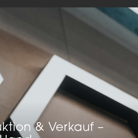
keting (1)
eting-Cookies werden von Drittanbietern oder Publishern verwendet, um
onalisierte Werbung anzuzeigen. Sie tun dies, indem sie Besucher über Web
eg verfolgen.
Cookie-Informationen anzeigen
Datenschutzerklärung
Imp
ktion & Verkauf –