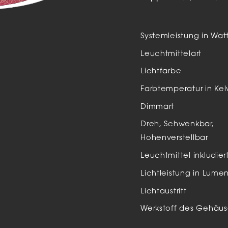
Auße
LED
Systemleistung in Wat
Schi
Leuchtmittelart
Einb
Lichtfarbe
Zube
Farbtemperatur in Kel
Dimmart
Dreh, Schwenkbar,
Hohenverstellbar
Leuchtmittel inkludier
Lichtleistung in Lume
Lichtaustritt
Werkstoff des Gehäus