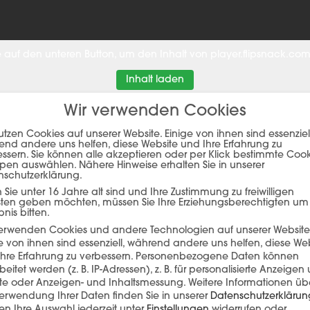
ie auf den unteren Button, um den Inhalt von player.flipsnack.com
Inhalt laden
Wir verwenden Cookies
utzen Cookies auf unserer Website. Einige von ihnen sind essenziell
nd andere uns helfen, diese Website und Ihre Erfahrung zu
ssern. Sie können alle akzeptieren oder per Klick bestimmte Coo
pen auswählen. Nähere Hinweise erhalten Sie in unserer
nschutzerklärung.
Sie unter 16 Jahre alt sind und Ihre Zustimmung zu freiwilligen
sten geben möchten, müssen Sie Ihre Erziehungsberechtigten um
bnis bitten.
verwenden Cookies und andere Technologien auf unserer Website
EFERENZ
e von ihnen sind essenziell, während andere uns helfen, diese We
hre Erfahrung zu verbessern.
Personenbezogene Daten können
beitet werden (z. B. IP-Adressen), z. B. für personalisierte Anzeigen
lte oder Anzeigen- und Inhaltsmessung.
Weitere Informationen üb
erwendung Ihrer Daten finden Sie in unserer
Datenschutzerklärun
n Ihre Auswahl jederzeit unter
Einstellungen
widerrufen oder