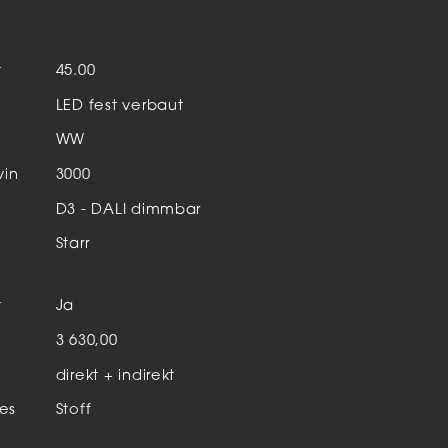
Aktuelles & Events
nleuchten
t
45.00
enensysteme
LED fest verbaut
auleuchten
WW
hör
vin
3000
D3 - DALI dimmbar
Starr
t
Ja
n
3 630,00
direkt + indirekt
es
Stoff