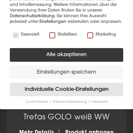
und Inhaltsmessung.
Weitere Informationen über die
Verwendung Ihrer Daten finden Sie in unserer
Datenschutzerklärung
.
Sie können Ihre Auswahl
jederzeit unter
Einstellungen
widerrufen oder anpassen.
Wir verwenden Cookies
Essenziell
Statistiken
Marketing
Alle akzeptieren
Einstellungen speichern
Individuelle Cookie-Einstellungen
Cookie-Details
Datenschutzerklärung
Impressum
Datenschutzeinstellungen
Trefas GOLO weiß WW
Wenn Sie unter 16 Jahre alt sind und Ihre Zustimmung
zu freiwilligen Diensten geben möchten, müssen Sie
Ihre Erziehungsberechtigten um Erlaubnis bitten.
Mehr Details
Produkt anfragen