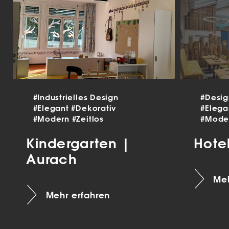
#Industrielles Design
#Desi
#Elegant
#Dekorativ
#Eleg
#Modern
#Zeitlos
#Mode
Kindergarten |
Hote
Aurach
Meh
Mehr erfahren