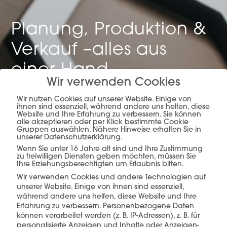
Planung, Produktion &
Verkauf –
alles aus
einer Hand.
Wir verwenden Cookies
Wir nutzen Cookies auf unserer Website. Einige von
ihnen sind essenziell, während andere uns helfen, diese
Website und Ihre Erfahrung zu verbessern. Sie können
mehr erfahren
alle akzeptieren oder per Klick bestimmte Cookie
Gruppen auswählen. Nähere Hinweise erhalten Sie in
unserer Datenschutzerklärung.
Wenn Sie unter 16 Jahre alt sind und Ihre Zustimmung
zu freiwilligen Diensten geben möchten, müssen Sie
Ihre Erziehungsberechtigten um Erlaubnis bitten.
Wir verwenden Cookies und andere Technologien auf
unserer Website. Einige von ihnen sind essenziell,
während andere uns helfen, diese Website und Ihre
Diese Produkte könnten Sie auch
Erfahrung zu verbessern.
Personenbezogene Daten
interessieren
können verarbeitet werden (z. B. IP-Adressen), z. B. für
personalisierte Anzeigen und Inhalte oder Anzeigen-