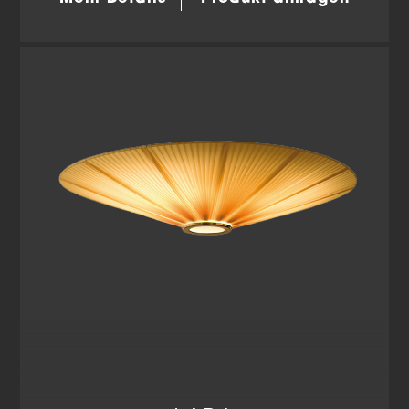
Wir verwenden Cookies und andere Technologien auf
unserer Website. Einige von ihnen sind essenziell,
während andere uns helfen, diese Website und Ihre
Erfahrung zu verbessern.
Personenbezogene Daten
können verarbeitet werden (z. B. IP-Adressen), z. B. für
personalisierte Anzeigen und Inhalte oder Anzeigen-
und Inhaltsmessung.
Weitere Informationen über die
Verwendung Ihrer Daten finden Sie in unserer
Datenschutzerklärung
.
Hier finden Sie eine Übersicht über alle verwendeten
Cookies. Sie können Ihre Einwilligung zu ganzen
Kategorien geben oder sich weitere Informationen
anzeigen lassen und so nur bestimmte Cookies
auswählen.
Alle akzeptieren
Einstellungen speichern
Zurück
Datenschutzeinstellungen
Essenziell (2)
Essenzielle Cookies ermöglichen grundlegende Funktionen
und sind für die einwandfreie Funktion der Website
erforderlich.
Cookie-Informationen anzeigen