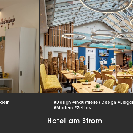
beitet werden (z. B. IP-Adressen), z. B. für personalisierte Anzeigen
lte oder Anzeigen- und Inhaltsmessung.
Weitere Informationen üb
erwendung Ihrer Daten finden Sie in unserer
Datenschutzerklärun
finden Sie eine Übersicht über alle verwendeten Cookies. Sie kön
Einwilligung zu ganzen Kategorien geben oder sich weitere
rmationen anzeigen lassen und so nur bestimmte Cookies auswäh
le akzeptieren
nstellungen speichern
schutzeinstellungen
enziell (2)
nzielle Cookies ermöglichen grundlegende Funktionen und sind für die
andfreie Funktion der Website erforderlich.
Cookie-Informationen anzeigen
dern
#Design
#Industrielles Design
#Elega
tistiken (1)
#Modern
#Zeitlos
istik Cookies erfassen Informationen anonym. Diese Informationen helfen u
Hotel am Strom
tehen, wie unsere Besucher unsere Website nutzen.
Cookie-Informationen anzeigen