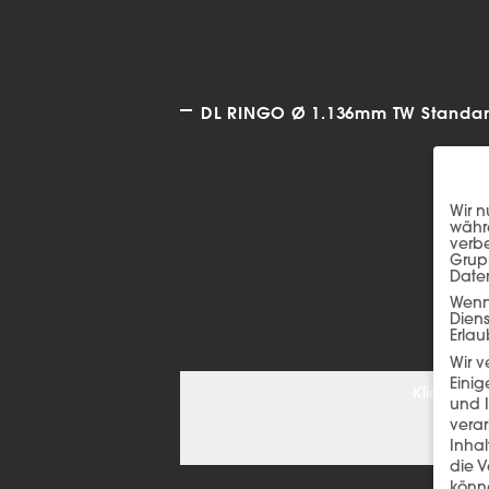
DL RINGO Ø 1.136mm TW Standard
Wir n
währe
verbe
Grup
Date
Wenn 
Dien
Erlau
Wir 
Einig
Klicken S
und I
verar
Inha
die V
könne