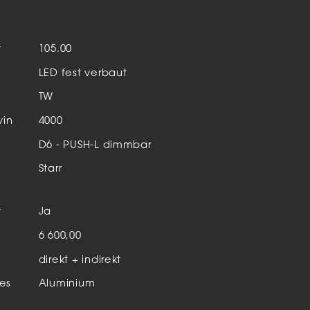
Aktuelles & Events
nleuchten
t
105.00
enensysteme
LED fest verbaut
auleuchten
TW
hör
vin
4000
D6 - PUSH-L dimmbar
Starr
t
Ja
n
6 600,00
direkt + indirekt
es
Aluminium