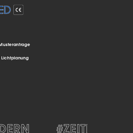
Musteranfrage
r Lichtplanung
ERN
#ZEITLOS