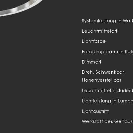
Auße
LED
Systemleistung in Wat
Schi
Leuchtmittelart
Einb
Lichtfarbe
Zube
Farbtemperatur in Kel
Dimmart
Dreh, Schwenkbar,
Hohenverstellbar
Leuchtmittel inkludier
Lichtleistung in Lume
Lichtaustritt
Werkstoff des Gehäus