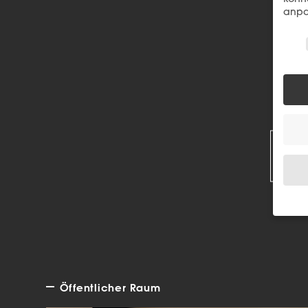
anpa
Wir 
R
Wenn 
Dien
Erlau
Wir 
Öffentlicher Raum
Einig
und I