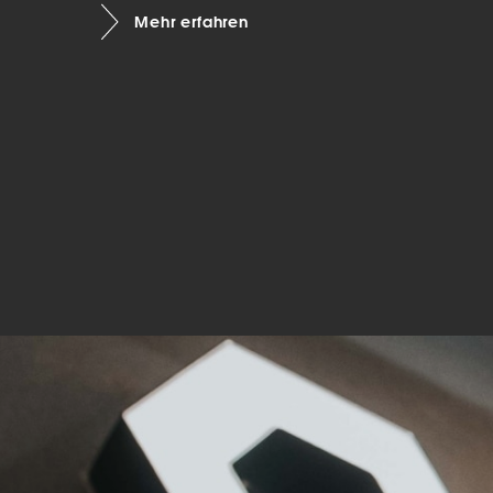
Mehr erfahren
Mar
Mark
pers
hinw