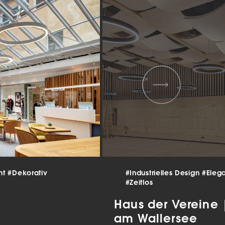
 und
er
g
.
nen
len.
Zurück
nt
#Dekorativ
#Industrielles Design
#Eleg
Statistiken
#Zeitlos
ns zu
Haus der Vereine
am Wallersee