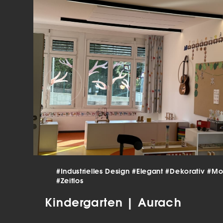
verar
Inha
die V
Hier 
Ihre 
Info
Al
Ei
Daten
Ess
Esse
einw
#Industrielles Design
#Elegant
#Dekorativ
#Mo
Sta
#Zeitlos
Stat
Kindergarten | Aurach
vers