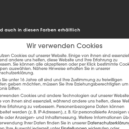
 auch in diesen Farben erhältlich
Wir verwenden Cookies
utzen Cookies auf unserer Website. Einige von ihnen sind essenziell
nd andere uns helfen, diese Website und Ihre Erfahrung zu
ssern. Sie können alle akzeptieren oder per Klick bestimmte Coo
pen auswählen. Nähere Hinweise erhalten Sie in unserer
nschutzerklärung.
Sie unter 16 Jahre alt sind und Ihre Zustimmung zu freiwilligen
sten geben möchten, müssen Sie Ihre Erziehungsberechtigten um
bnis bitten.
verwenden Cookies und andere Technologien auf unserer Website
e von ihnen sind essenziell, während andere uns helfen, diese We
ie auf den unteren Button, um den Inhalt von player.flipsnack.com
hre Erfahrung zu verbessern.
Personenbezogene Daten können
beitet werden (z. B. IP-Adressen), z. B. für personalisierte Anzeigen
Inhalt laden
lte oder Anzeigen- und Inhaltsmessung.
Weitere Informationen üb
erwendung Ihrer Daten finden Sie in unserer
Datenschutzerklärun
n Ihre Auswahl jederzeit unter
Einstellungen
widerrufen oder