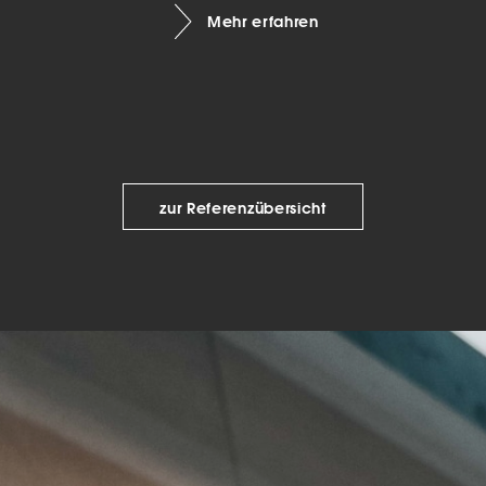
Mehr erfahren
keting (1)
eting-Cookies werden von Drittanbietern oder Publishern verwendet, um
onalisierte Werbung anzuzeigen. Sie tun dies, indem sie Besucher über Web
eg verfolgen.
Cookie-Informationen anzeigen
Datenschutzerklärung
Imp
zur Referenzübersicht