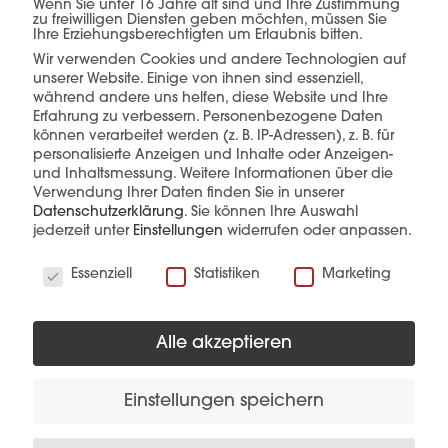
einer Hand.
Wenn Sie unter 16 Jahre alt sind und Ihre Zustimmung
zu freiwilligen Diensten geben möchten, müssen Sie
Ihre Erziehungsberechtigten um Erlaubnis bitten.
Wir verwenden Cookies und andere Technologien auf
unserer Website. Einige von ihnen sind essenziell,
während andere uns helfen, diese Website und Ihre
mehr erfahren
Erfahrung zu verbessern.
Personenbezogene Daten
können verarbeitet werden (z. B. IP-Adressen), z. B. für
personalisierte Anzeigen und Inhalte oder Anzeigen-
und Inhaltsmessung.
Weitere Informationen über die
Verwendung Ihrer Daten finden Sie in unserer
Datenschutzerklärung
.
Sie können Ihre Auswahl
jederzeit unter
Einstellungen
widerrufen oder anpassen.
Wir verwenden Cookies
Diese Produkte könnten Sie auch
Essenziell
Statistiken
Marketing
interessieren
Alle akzeptieren
Einstellungen speichern