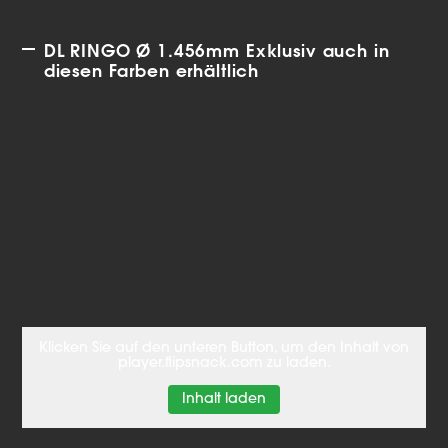
DL RINGO Ø 1.456mm Exklusiv auch in
diesen Farben erhältlich
Klicken Sie auf den unteren Button, um den Inhalt von
player.flipsnack.com zu laden.
Inhalt laden