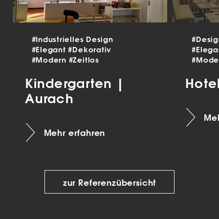
#Industrielles Design
#Desi
#Elegant
#Dekorativ
#Eleg
#Modern
#Zeitlos
#Mode
Kindergarten |
Hote
Aurach
Meh
Mehr erfahren
zur Referenzübersicht