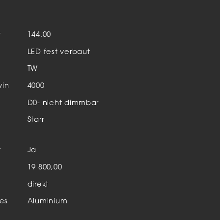
Aktuelles & Events
nleuchten
t
144.00
enensysteme
LED fest verbaut
auleuchten
TW
hör
vin
4000
D0- nicht dimmbar
Starr
t
Ja
n
19 800,00
direkt
es
Aluminium