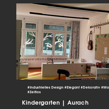
verar
Inha
die V
Hier 
Ihre 
Info
Al
Ei
Daten
Ess
Esse
einw
Sta
#Industrielles Design
#Elegant
#Dekorativ
#Mo
#Zeitlos
Stat
vers
Kindergarten | Aurach