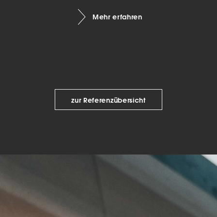
keting (1)
Mehr erfahren
eting-Cookies werden von Drittanbietern oder Publishern verwendet, um
onalisierte Werbung anzuzeigen. Sie tun dies, indem sie Besucher über Web
eg verfolgen.
Cookie-Informationen anzeigen
Datenschutzerklärung
Imp
zur Referenzübersicht