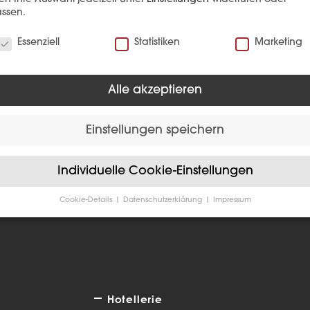
ssen.
verwenden Cookies
Essenziell
Statistiken
Marketing
Alle akzeptieren
EFERENZ
Einstellungen speichern
Individuelle Cookie-Einstellungen
Cookie-Details
Datenschutzerklärung
Impressum
Datenschutzeinstellungen
Sie unter 16 Jahre alt sind und Ihre Zustimmung zu freiwilligen
sten geben möchten, müssen Sie Ihre Erziehungsberechtigten um
bnis bitten.
verwenden Cookies und andere Technologien auf unserer Website
e von ihnen sind essenziell, während andere uns helfen, diese We
Hotellerie
hre Erfahrung zu verbessern.
Personenbezogene Daten können