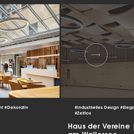
 und
er
g
.
nen
len.
Zurück
Statistiken
nt
#Dekorativ
#Industrielles Design
#Eleg
#Zeitlos
ns zu
Haus der Vereine