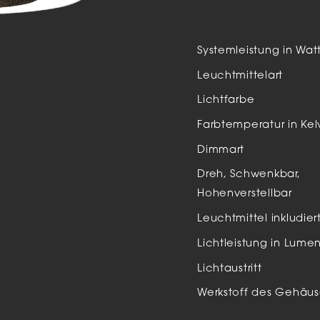
Auße
LED
Systemleistung in Wat
Schi
Leuchtmittelart
Einb
Lichtfarbe
Zube
Farbtemperatur in Kel
Dimmart
Dreh, Schwenkbar,
Hohenverstellbar
Leuchtmittel inkludier
Lichtleistung in Lume
Lichtaustritt
Werkstoff des Gehäus