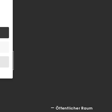
EN
.
bsite
Öffentlicher Raum