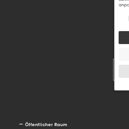
anpa
Wir 
R
Wenn 
Dien
Erlau
Wir 
Einig
Öffentlicher Raum
und I