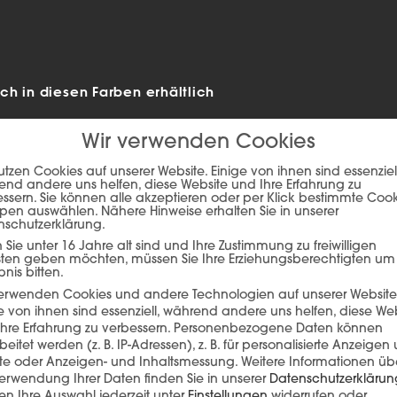
h in diesen Farben erhältlich
Wir verwenden Cookies
utzen Cookies auf unserer Website. Einige von ihnen sind essenziell
nd andere uns helfen, diese Website und Ihre Erfahrung zu
ssern. Sie können alle akzeptieren oder per Klick bestimmte Coo
pen auswählen. Nähere Hinweise erhalten Sie in unserer
nschutzerklärung.
Sie unter 16 Jahre alt sind und Ihre Zustimmung zu freiwilligen
sten geben möchten, müssen Sie Ihre Erziehungsberechtigten um
bnis bitten.
verwenden Cookies und andere Technologien auf unserer Website
e von ihnen sind essenziell, während andere uns helfen, diese We
hre Erfahrung zu verbessern.
Personenbezogene Daten können
ie auf den unteren Button, um den Inhalt von player.flipsnack.com
beitet werden (z. B. IP-Adressen), z. B. für personalisierte Anzeigen
lte oder Anzeigen- und Inhaltsmessung.
Weitere Informationen üb
Inhalt laden
erwendung Ihrer Daten finden Sie in unserer
Datenschutzerklärun
n Ihre Auswahl jederzeit unter
Einstellungen
widerrufen oder